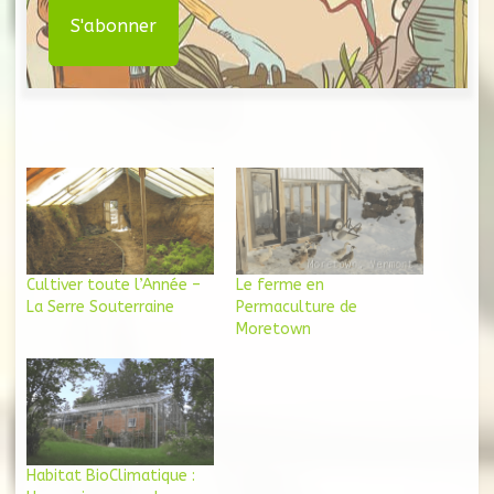
Cultiver toute l’Année –
Le ferme en
La Serre Souterraine
Permaculture de
Moretown
Habitat BioClimatique :