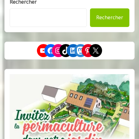
Rechercher
Rechercher
YouTube
Facebook
Instagram
TikTok
LinkedIn
Mastodon
Pinterest
X