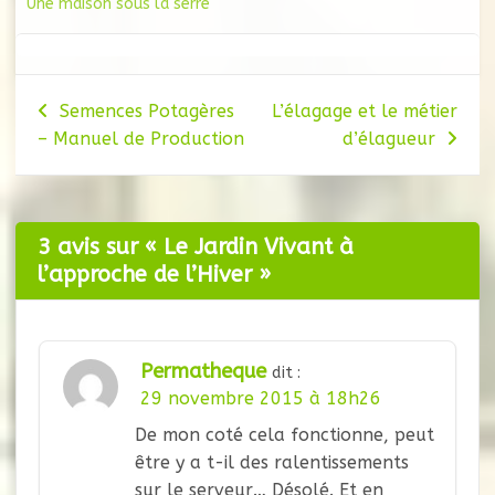
Une maison sous la serre
Navigation
Semences Potagères
L’élagage et le métier
– Manuel de Production
d’élagueur
de
l’article
3 avis sur «
Le Jardin Vivant à
l’approche de l’Hiver
»
Permatheque
dit :
29 novembre 2015 à 18h26
De mon coté cela fonctionne, peut
être y a t-il des ralentissements
sur le serveur… Désolé. Et en