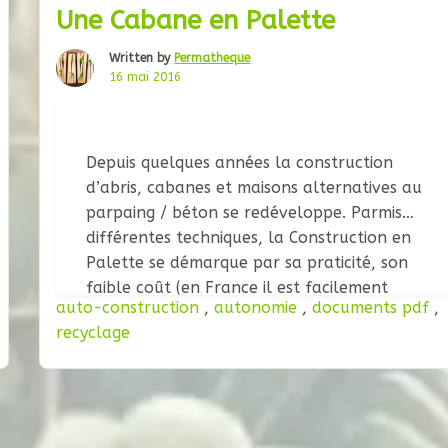
Une Cabane en Palette
Written by
Permatheque
16 mai 2016
Depuis quelques années la construction
d’abris, cabanes et maisons alternatives au
parpaing / béton se redéveloppe. Parmis
différentes techniques, la Construction en
Palette se démarque par sa praticité, son
faible coût (en France il est facilement
auto-construction
,
autonomie
,
documents pdf
,
possible de récupérer le materiel nécessaire
recyclage
et ainsi recycler tout en batissant sans frais),
et la diversité des possibilités