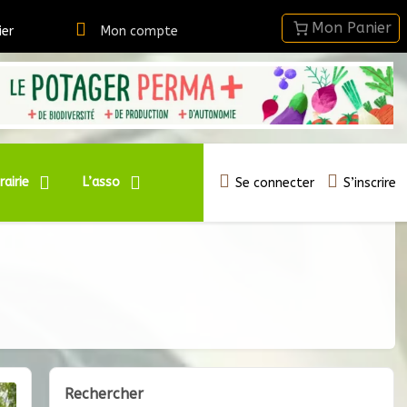
ier
Mon compte
rairie
L’asso
Se connecter
S’inscrire
Rechercher