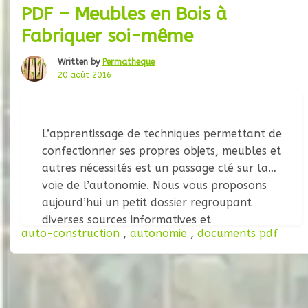
PDF – Meubles en Bois à
Fabriquer soi-même
Written by
Permatheque
20 août 2016
L’apprentissage de techniques permettant de
confectionner ses propres objets, meubles et
autres nécessités est un passage clé sur la
voie de l’autonomie. Nous vous proposons
aujourd’hui un petit dossier regroupant
diverses sources informatives et
auto-construction
,
autonomie
,
documents pdf
pédagogiques, pour s’initier à la fabriquation
de meubles en bois. Meubles En Bois A
Fabriquer Soi-Même Réalisés par VisserMalin
pour le site MonAtelierMalin, voici une