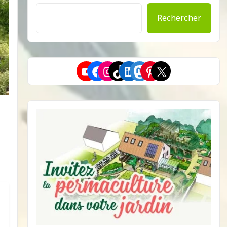
Rechercher
YouTube
Facebook
Instagram
TikTok
LinkedIn
Mastodon
Pinterest
X