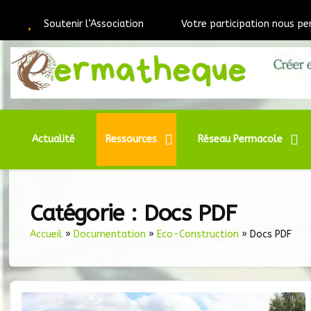
Passer
au
Soutenir l’Association
Votre participation nous pe
contenu
Webmédia e
Per
Actualité
Ressources
Réseau Permacole
Catégorie :
Docs PDF
Accueil
»
Documentation
»
Eco-Construction
»
Docs PDF