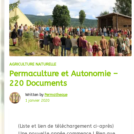
AGRICULTURE NATURELLE
Permaculture et Autonomie –
220 Documents
Written by
Permatheque
1 janvier 2020
(Liste et lien de téléchargement ci-après)
Une nouvelle année commence ! Bien que