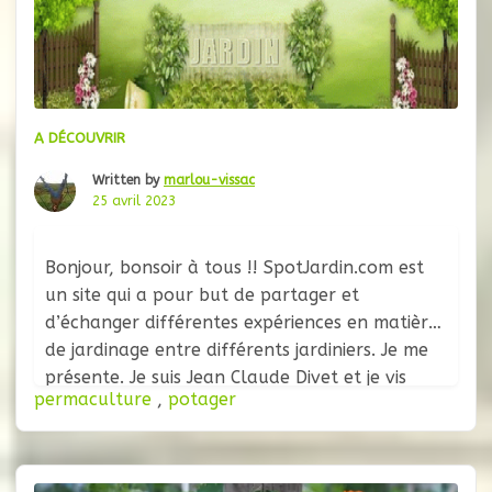
A DÉCOUVRIR
Written by
marlou-vissac
25 avril 2023
Bonjour, bonsoir à tous !! SpotJardin.com est
un site qui a pour but de partager et
d’échanger différentes expériences en matière
de jardinage entre différents jardiniers. Je me
présente. Je suis Jean Claude Divet et je vis
permaculture
,
potager
dans une région entourée de montagnes (La
Madeleine, le Glandon, la Croix de fer, le
Galibier et j’en