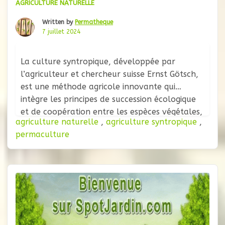
AGRICULTURE NATURELLE
Written by
Permatheque
7 juillet 2024
La culture syntropique, développée par
l’agriculteur et chercheur suisse Ernst Götsch,
est une méthode agricole innovante qui
intègre les principes de succession écologique
et de coopération entre les espèces végétales,
agriculture naturelle
,
agriculture syntropique
,
pour créer des systèmes agricoles résilients,
permaculture
productifs et durables. Cette approche se
distingue par sa capacité à régénérer les sols,
à augmenter la biodiversité et