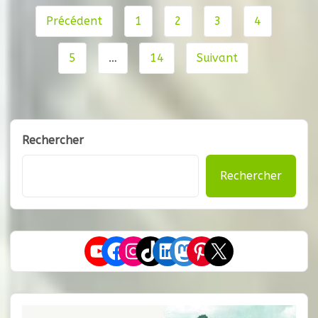
(insectes, vers de
Navigation
Précédent
1
2
3
4
de
page
5
…
14
Suivant
Rechercher
Rechercher
YouTube
Facebook
Instagram
TikTok
LinkedIn
Mastodon
Pinterest
X