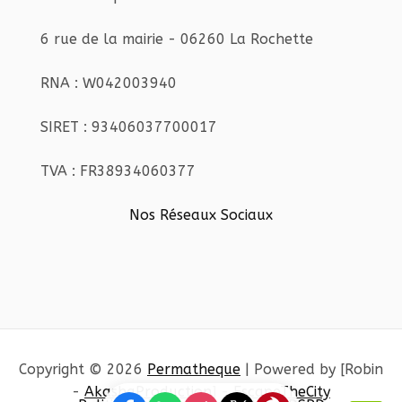
6 rue de la mairie - 06260 La Rochette
RNA : W042003940
SIRET : 93406037700017
TVA : FR38934060377
Nos Réseaux Sociaux
Copyright © 2026
Permatheque
| Powered by [Robin
-
AkashaProduction
] -
EscapeTheCity