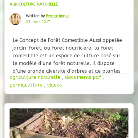
AGRICULTURE NATURELLE
Written by
Permatheque
23 mars 2017
Le Concept de Forêt Comestible Aussi appelée
jardin-forêt, ou forêt nourricière, la forêt
comestible est un espace de culture basé sur
le modèle d’une forêt naturelle. Il dispose
d’une grande diversité d’arbres et de plantes
agriculture naturelle
,
documents pdf
,
évoluant sur différents étages (ou strates,
permaculture
,
videos
détaillées un peu plus bas). Ce type de culture
est conçu pour apporter, sur