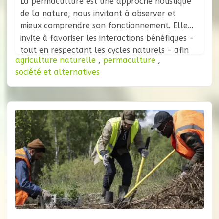
La permaculture est une approche holistique
de la nature, nous invitant à observer et
mieux comprendre son fonctionnement. Elle
invite à favoriser les interactions bénéfiques –
tout en respectant les cycles naturels – afin
agriculture naturelle
,
permaculture
,
de s’y intégrer harmonieusement. La
société et alternatives
biodiversité – ensemble du minéral, végétal et
animal – forme ce vaste réseau d’éco-
systèmes que nous