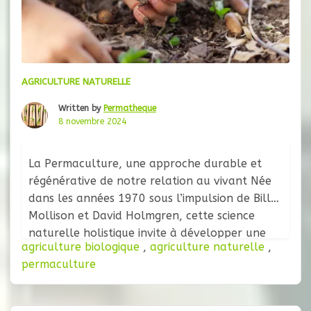
AGRICULTURE NATURELLE
Written by
Permatheque
8 novembre 2024
La Permaculture, une approche durable et
régénérative de notre relation au vivant Née
dans les années 1970 sous l’impulsion de Bill
Mollison et David Holmgren, cette science
naturelle holistique invite à développer une
agriculture biologique
,
agriculture naturelle
,
philosophie et des modèles de design, pour
permaculture
créer des systèmes de vie résilients et
productifs, en harmonie avec la nature. Elle
est