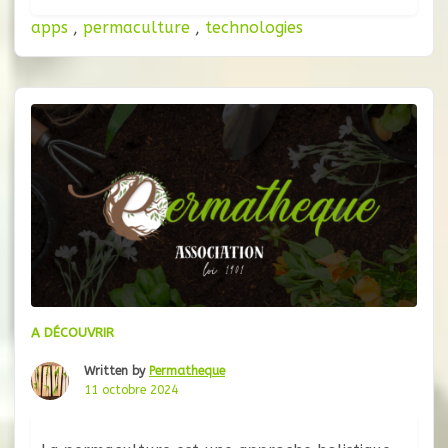
apps
,
permaculture
,
technologies
A DÉCOUVRIR
Written by
Permatheque
11 octobre 2024