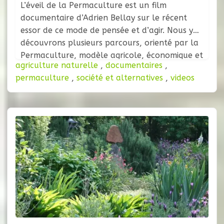
L’éveil de la Permaculture est un film
documentaire d’Adrien Bellay sur le récent
essor de ce mode de pensée et d’agir. Nous y
découvrons plusieurs parcours, orienté par la
Permaculture, modèle agricole, économique et
agriculture naturelle
,
documentaires
,
social proposant de retrouver une approche
permaculture
,
société et alternatives
,
videos
globale de la vie plus proche de la nature et
de l’humain. Synopsis : « La