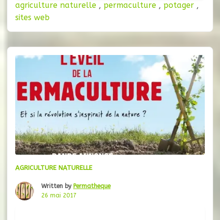
agriculture naturelle
,
permaculture
,
potager
,
permaculture pour les jardiniers et curieux de
sites web
tout horizon. Chaque semaine je partage sur
mon
AGRICULTURE NATURELLE
Written by
Permatheque
26 mai 2017