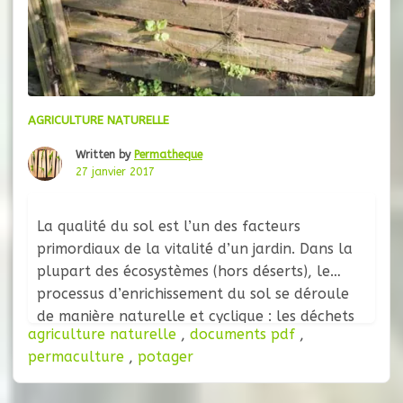
AGRICULTURE NATURELLE
Written by
Permatheque
27 janvier 2017
La qualité du sol est l’un des facteurs
primordiaux de la vitalité d’un jardin. Dans la
plupart des écosystèmes (hors déserts), le
processus d’enrichissement du sol se déroule
de manière naturelle et cyclique : les déchets
agriculture naturelle
,
documents pdf
,
organiques (feuilles, branches, arbres,
permaculture
,
potager
défections animales…) s’amassent sur le sol,
servant de nourritures à divers organismes