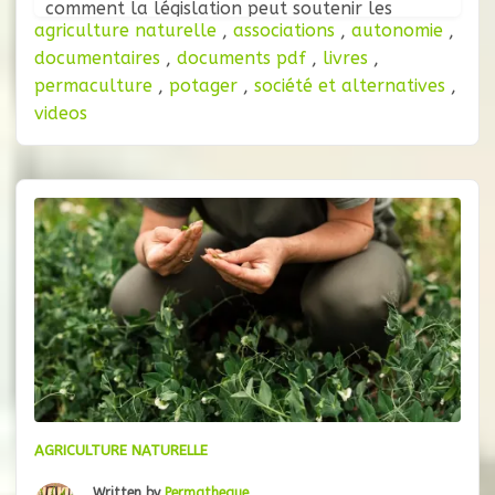
comment la législation peut soutenir les
agriculture naturelle
,
associations
,
autonomie
,
agriculteurs familiaux en améliorant leur
documentaires
,
documents pdf
,
livres
,
accès aux ressources, en renforçant la
permaculture
,
potager
,
société et alternatives
,
durabilité et les traditions, en favorisant une
videos
alimentation saine et en augmentant
AGRICULTURE NATURELLE
Written by
Permatheque