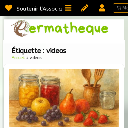
Passer
au
Soutenir l’Association
contenu
Webméd
Per
Ressou
sur la
Permac
Étiquette :
videos
Accueil
»
videos