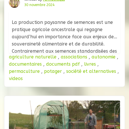
30 novembre 2024
La production paysanne de semences est une
pratique agricole ancestrale qui regagne
aujourd’hui en importance face aux enjeux de
souveraineté alimentaire et de durabilité.
Contrairement aux semences standardisées des
agriculture naturelle
,
associations
,
autonomie
,
grandes industries, les semences paysannes
documentaires
,
documents pdf
,
livres
,
sont sélectionnées, multipliées et adaptées
permaculture
,
potager
,
société et alternatives
,
localement par les agriculteurs eux-mêmes.
videos
Cette démarche favorise la biodiversité,
renforce la résilience des cultures face