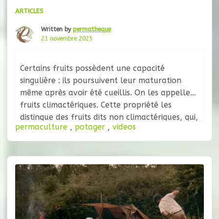
ARTICLES
Written by
permatheque
21 novembre 2025
Certains fruits possèdent une capacité
singulière : ils poursuivent leur maturation
même après avoir été cueillis. On les appelle
fruits climactériques. Cette propriété les
distingue des fruits dits non climactériques, qui,
permaculture
,
potager
,
videos
une fois détachés de la plante, ne changent
plus vraiment de texture ni de saveur, mais se
contentent de se dégrader. La banane, la