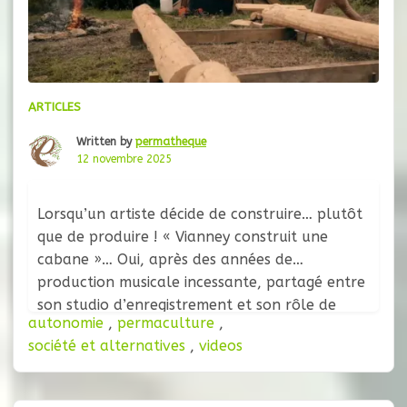
ARTICLES
Written by
permatheque
12 novembre 2025
Lorsqu’un artiste décide de construire… plutôt
que de produire ! « Vianney construit une
cabane »… Oui, après des années de
production musicale incessante, partagé entre
son studio d’enregistrement et son rôle de
autonomie
,
permaculture
,
coach dans l’émission The Voice, le chanteur
société et alternatives
,
videos
Vianney a pris une décision radicale : mettre en
pause sa carrière au sommet de sa notoriété