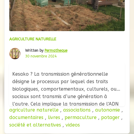
AGRICULTURE NATURELLE
Written by
Permatheque
30 novembre 2024
Kesako ? La transmission générationnelle
désigne le processus par lequel des traits
biologiques, comportementaux, culturels, ou
sociaux sont transmis d’une génération à
l’autre. Cela implique la transmission de l’ADN
agriculture naturelle
,
associations
,
autonomie
,
et des caractéristiques génétiques des parents
documentaires
,
livres
,
permaculture
,
potager
,
à leur progéniture, assurant la perpétuation
société et alternatives
,
videos
des espèces et l’adaptation aux
environnements. En biologie, la génétique des