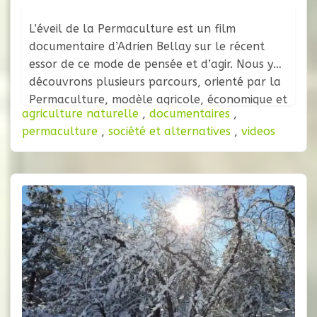
L’éveil de la Permaculture est un film
documentaire d’Adrien Bellay sur le récent
essor de ce mode de pensée et d’agir. Nous y
découvrons plusieurs parcours, orienté par la
Permaculture, modèle agricole, économique et
agriculture naturelle
,
documentaires
,
social proposant de retrouver une approche
permaculture
,
société et alternatives
,
videos
globale de la vie plus proche de la nature et
de l’humain. Synopsis : « La