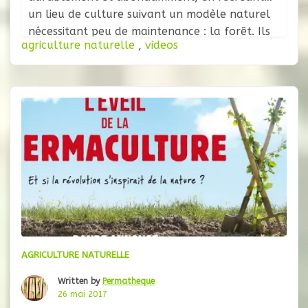
un lieu de culture suivant un modèle naturel
nécessitant peu de maintenance : la forêt. Ils
agriculture naturelle
,
videos
proposent ainsi plusieurs points de réflexion et
conseils adaptés dans cette conférence : •
Qu’est-ce qu’un jardin-forêt et pourquoi il
devrait y en avoir dans tous les
AGRICULTURE NATURELLE
Written by
Permatheque
26 mai 2017