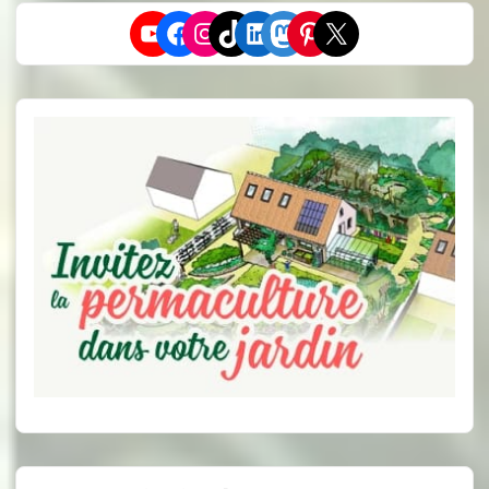
YouTube
Facebook
Instagram
TikTok
LinkedIn
Mastodon
Pinterest
X