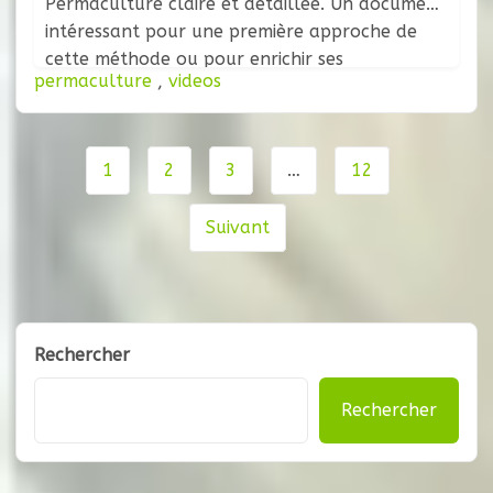
Permaculture claire et détaillée. Un document
intéressant pour une première approche de
cette méthode ou pour enrichir ses
permaculture
,
videos
connaissances. Mise en ligne par TV Provence
Verte. Nous vous invitons à découvrir le site
web de La Graine Indocile ainsi que cet
Navigation
1
2
3
…
12
de
page
Suivant
Rechercher
Rechercher