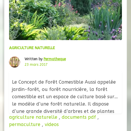
AGRICULTURE NATURELLE
Written by
Permatheque
23 mars 2017
Le Concept de Forêt Comestible Aussi appelée
jardin-forêt, ou forêt nourricière, la forêt
comestible est un espace de culture basé sur
le modèle d’une forêt naturelle. Il dispose
d’une grande diversité d’arbres et de plantes
agriculture naturelle
,
documents pdf
,
évoluant sur différents étages (ou strates,
permaculture
,
videos
détaillées un peu plus bas). Ce type de culture