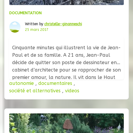
DOCUMENTATION
Written by
christelle-ginanneschi
25 mars 2017
Cinquante minutes qui illustrent la vie de Jean-
Paul et de sa famille. A 21 ans, Jean-Paul
décide de quitter son poste de dessinateur en
cabinet d’architecte pour se rapprocher de son
premier amour, la nature. Il vit dans le Haut
autonomie
,
documentaires
,
Jura, avec sa compagne accompagnée de ses
société et alternatives
,
videos
deux enfants, dans une maison qu’il occupe à