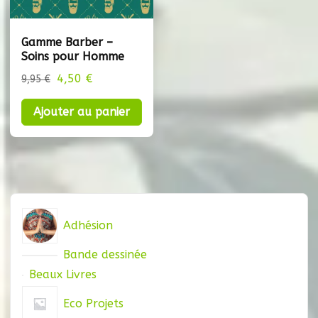
Gamme Barber –
Soins pour Homme
Le
Le
4,50
€
9,95
€
prix
prix
Ajouter au panier
initial
actuel
était :
est :
9,95 €.
4,50 €.
Adhésion
Bande dessinée
Beaux Livres
Eco Projets