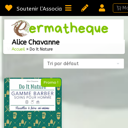
Passer
au
Soutenir l’Association
contenu
Webméd
Per
Ressou
Alice Chavanne
sur la
Voici le seul résultat
Permac
Accueil
»
Do It Nature
Promo !