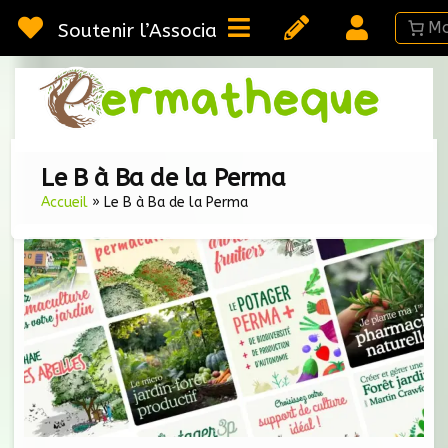
Soutenir l’Association
Webméd
Per
Ressou
sur la
Permac
Le B à Ba de la Perma
Accueil
»
Le B à Ba de la Perma