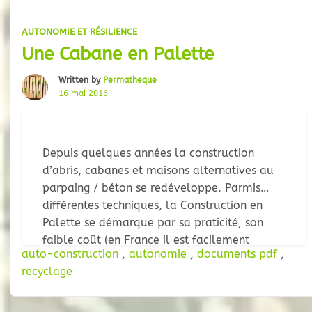
AUTONOMIE ET RÉSILIENCE
Une Cabane en Palette
Written by
Permatheque
16 mai 2016
Depuis quelques années la construction
d’abris, cabanes et maisons alternatives au
parpaing / béton se redéveloppe. Parmis
différentes techniques, la Construction en
Palette se démarque par sa praticité, son
faible coût (en France il est facilement
auto-construction
,
autonomie
,
documents pdf
,
possible de récupérer le materiel nécessaire
recyclage
et ainsi recycler tout en batissant sans frais),
et la diversité des possibilités