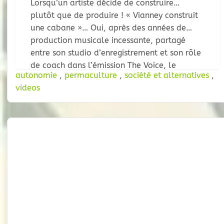
Lorsqu’un artiste décide de construire…
plutôt que de produire ! « Vianney construit
une cabane »… Oui, après des années de
production musicale incessante, partagé
entre son studio d’enregistrement et son rôle
de coach dans l’émission The Voice, le
autonomie
,
permaculture
,
société et alternatives
,
chanteur Vianney a pris une décision radicale
videos
: mettre en pause sa carrière au sommet de
sa notoriété