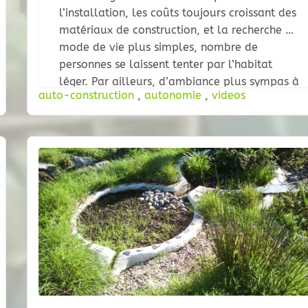
l’installation, les coûts toujours croissant des
matériaux de construction, et la recherche de
mode de vie plus simples, nombre de
personnes se laissent tenter par l’habitat
léger. Par ailleurs, d’ambiance plus sympas à
auto-construction
,
autonomie
,
videos
vivre qu’une maison de parpings moderne,
ces habitats une fois équipés à nos besoins
s’avèrent très