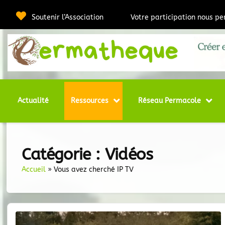
Passer
au
Soutenir l’Association
Votre participation nous p
contenu
Webmédia e
Per
Actualité
Ressources
Réseau Permacole
Catégorie :
Vidéos
Accueil
»
Vous avez cherché IP TV