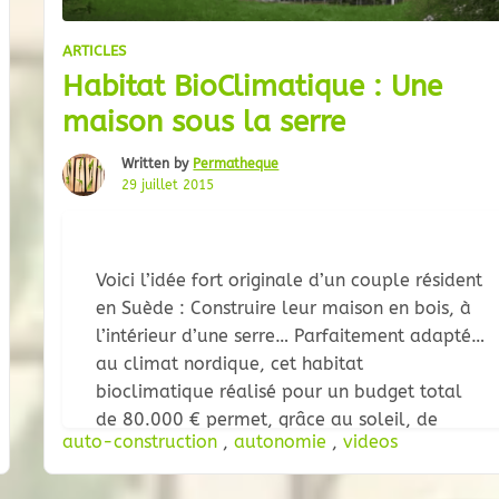
ARTICLES
Habitat BioClimatique : Une
maison sous la serre
Written by
Permatheque
29 juillet 2015
Voici l’idée fort originale d’un couple résident
en Suède : Construire leur maison en bois, à
l’intérieur d’une serre… Parfaitement adapté
au climat nordique, cet habitat
bioclimatique réalisé pour un budget total
de 80.000 € permet, grâce au soleil, de
auto-construction
,
autonomie
,
videos
maintenir une température minimale de 15°C
dans la partie habitable lorsque les