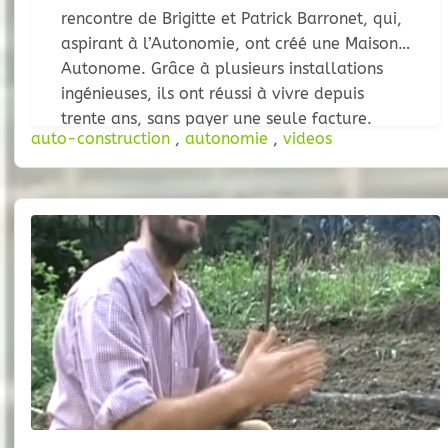
rencontre de Brigitte et Patrick Barronet, qui,
aspirant à l’Autonomie, ont créé une Maison
Autonome. Grâce à plusieurs installations
ingénieuses, ils ont réussi à vivre depuis
trente ans, sans payer une seule facture.
auto-construction
,
autonomie
,
videos
Partageant leurs valeurs, un collectif à
monté un éco-hameau à côté, testant
diverses