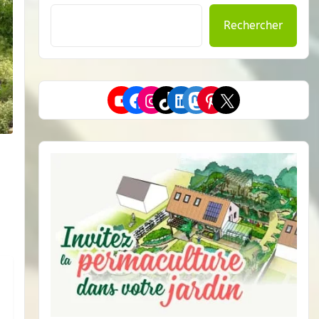
Rechercher
YouTube
Facebook
Instagram
TikTok
LinkedIn
Mastodon
Pinterest
X