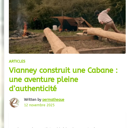
ARTICLES
Vianney construit une Cabane :
une aventure pleine
d’authenticité
Written by
permatheque
12 novembre 2025