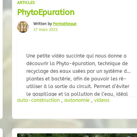
ARTICLES
PhytoEpuration
Written by
Permatheque
17 mars 2015
Une petite vidéo succinte qui nous donne a
découvrir la Phyto-épuration, technique de
recyclage des eaux usées par un système de
plantes et bactérie, afin de pouvoir les ré-
utiliser à la sortie du circuit. Permet d’éviter
le gaspillage et la pollution de l’eau, idéal
auto-construction
,
autonomie
,
videos
pour les régions qui manquent d’eau.
Présentation de quelques plantes utiles