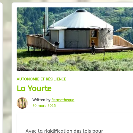
températures extérieures frôlent le
AUTONOMIE ET RÉSILIENCE
La Yourte
Written by
Permatheque
20 mars 2015
Avec la rigidification des lois pour