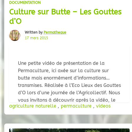
DOCUMENTATION
Culture sur Butte – Les Gouttes
d’O
Written by
Permatheque
17 mars 2015
Une petite vidéo de présentation de la
Permaculture, ici axée sur la culture sur
butte mais enormément d’informations
transmises. Réalisée à l’Eco Lieux des Gouttes
d’O lors d’une journée de l’Agricollectif. Nous
vous invitons à découvrir après la vidéo, le
agriculture naturelle
,
permaculture
,
videos
site des Gouttes d’O et leur Forum interactif.
La vidéo : Cliquez-ici si la