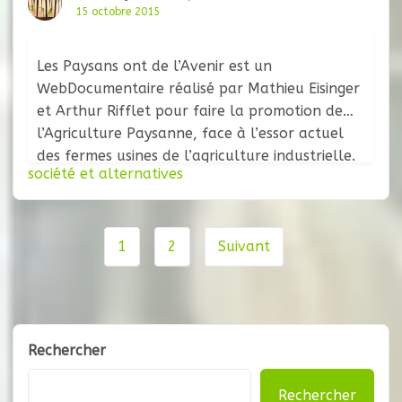
15 octobre 2015
Les Paysans ont de l’Avenir est un
WebDocumentaire réalisé par Mathieu Eisinger
et Arthur Rifflet pour faire la promotion de
l’Agriculture Paysanne, face à l’essor actuel
des fermes usines de l’agriculture industrielle.
société et alternatives
Il propose de découvrir à travers le parcours
de divers paysans ce qu’est la vrai agriculture
paysanne. C’est par le biais de dossiers
Navigation
1
2
Suivant
de
page
Rechercher
Rechercher