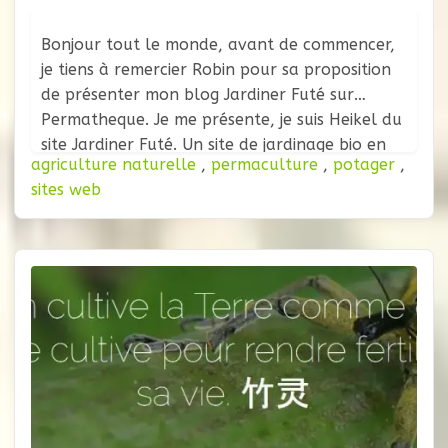
Bonjour tout le monde, avant de commencer,
je tiens à remercier Robin pour sa proposition
de présenter mon blog Jardiner Futé sur
Permatheque. Je me présente, je suis Heikel du
site Jardiner Futé. Un site de jardinage bio en
agriculture naturelle
,
permaculture
,
potager
,
permaculture pour les jardiniers et curieux de
sites web
tout horizon. Chaque semaine je partage sur
mon