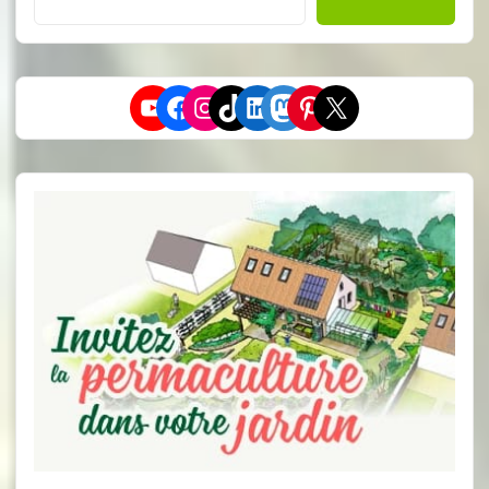
YouTube
Facebook
Instagram
TikTok
LinkedIn
Mastodon
Pinterest
X