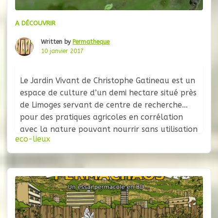
A DÉCOUVRIR
Written by
Permatheque
10 janvier 2017
Le Jardin Vivant de Christophe Gatineau est un
espace de culture d’un demi hectare situé près
de Limoges servant de centre de recherche
pour des pratiques agricoles en corrélation
avec la nature pouvant nourrir sans utilisation
eco-lieux
d’intrants fossiles, chimiques ou de machines.
Plus de 200 variétés d’arbres et plantes s’y
épanouissent en auto-fertilité : le