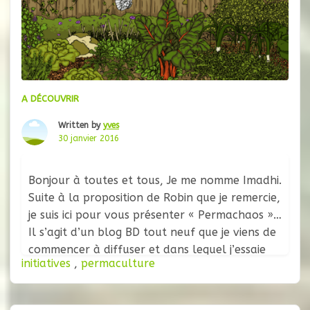
A DÉCOUVRIR
Written by
yves
30 janvier 2016
Bonjour à toutes et tous, Je me nomme Imadhi.
Suite à la proposition de Robin que je remercie,
je suis ici pour vous présenter « Permachaos ».
Il s’agit d’un blog BD tout neuf que je viens de
commencer à diffuser et dans lequel j’essaie
initiatives
,
permaculture
du mieux que je peux de traiter des démarches
de transition. De