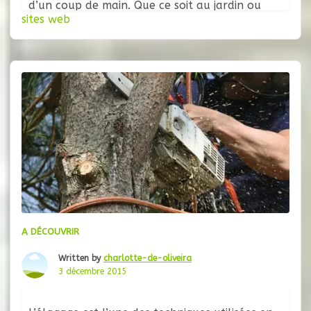
d’un coup de main. Que ce soit au jardin ou
sites web
dans la construction, certaines compétences
ne s’improvisent pas : monter une charpente,
réaliser un enduit de qualité, assembler des
bottes de
A DÉCOUVRIR
Written by
charlotte-de-oliveira
3 décembre 2015