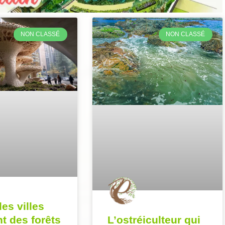
NON CLASSÉ
NON CLASSÉ
es villes
nt des forêts
L’ostréiculteur qui