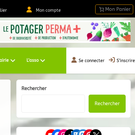
lier
Mon compte
airie
L’asso
Se connecter
S’inscrire
Rechercher
Rechercher