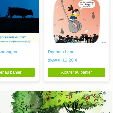
Sauvages
Déchets Land
12,20
€
25,50
€
er au panier
Ajouter au panier