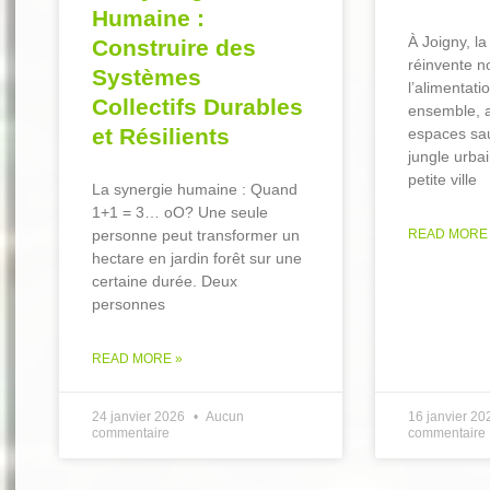
Humaine :
À Joigny, l
Construire des
réinvente n
Systèmes
l’alimentati
Collectifs Durables
ensemble, a
et Résilients
espaces sau
jungle urb
petite ville
La synergie humaine : Quand
1+1 = 3… oO? Une seule
READ MORE
personne peut transformer un
hectare en jardin forêt sur une
certaine durée. Deux
personnes
READ MORE »
24 janvier 2026
Aucun
16 janvier 2
commentaire
commentaire