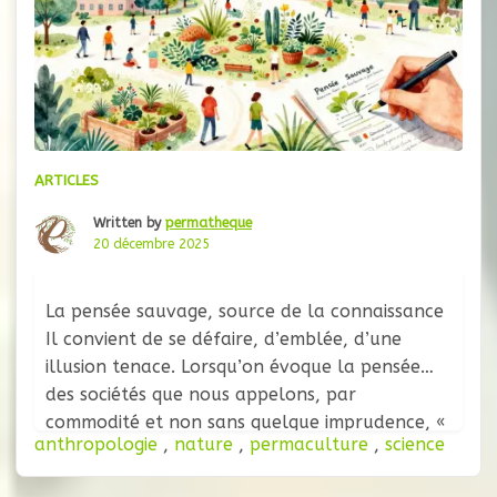
ARTICLES
Written by
permatheque
20 décembre 2025
La pensée sauvage, source de la connaissance
Il convient de se défaire, d’emblée, d’une
illusion tenace. Lorsqu’on évoque la pensée
des sociétés que nous appelons, par
commodité et non sans quelque imprudence, «
anthropologie
,
nature
,
permaculture
,
science
primitives », on imagine volontiers un mode de
raisonnement balbutiant, une forme