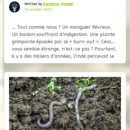
Written by
Karishma-Hansen
19 octobre 2025
… Tout comme nous ? Un manguier fiévreux.
Un banian souffrant d’indigestion. Une plante
grimpante épuisée par le « burn-out ». Cela
vous semble étrange, n’est-ce pas ? Pourtant,
il y a des milliers d’années, l’Inde percevait le
monde végétal exactement ainsi. Les arbres et
les plantes n’étaient pas de simples « objets »,
mais