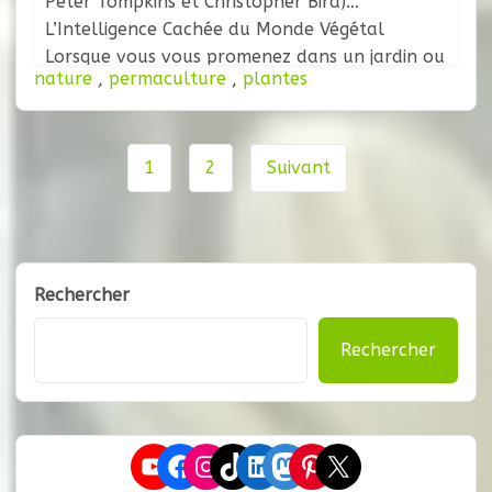
Peter Tompkins et Christopher Bird)
L’Intelligence Cachée du Monde Végétal
Lorsque vous vous promenez dans un jardin ou
nature
,
permaculture
,
plantes
que vous vous abritez sous un arbre, vous
ressentez peut-être une impression de calme,
de vitalité et d’harmonie. Cette atmosphère
Navigation
n’est pas
1
2
Suivant
de
page
Rechercher
Rechercher
YouTube
Facebook
Instagram
TikTok
LinkedIn
Mastodon
Pinterest
X