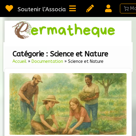
Passer
au
Soutenir l’Association
contenu
Webméd
Per
Ressou
sur la
Permac
Catégorie :
Science et Nature
Accueil
»
Documentation
»
Science et Nature