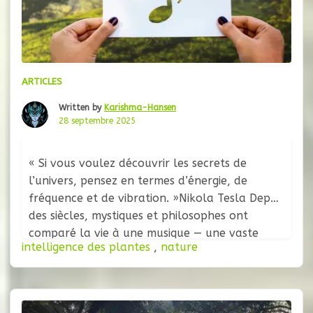
ARTICLES
Written by
Karishma-Hansen
28 septembre 2025
« Si vous voulez découvrir les secrets de
l’univers, pensez en termes d’énergie, de
fréquence et de vibration. »Nikola Tesla Depuis
des siècles, mystiques et philosophes ont
comparé la vie à une musique — une vaste
intelligence des plantes
,
nature
symphonie de vibrations où chaque être joue
sa propre mélodie. Aujourd’hui, la science
rejoint peu à peu cette intuition, révélant que