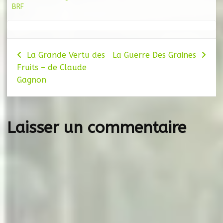
BRF
Navigation
La Grande Vertu des
La Guerre Des Graines
Fruits – de Claude
de
Gagnon
l’article
Laisser un commentaire