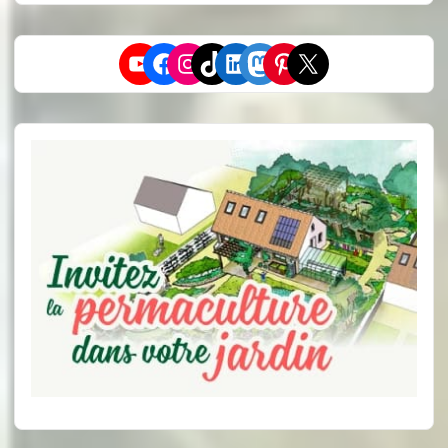
YouTube
Facebook
Instagram
TikTok
LinkedIn
Mastodon
Pinterest
X