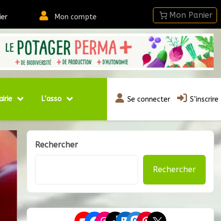
ier
Mon compte
airie
L’asso
Se connecter
S’inscrire
Rechercher
Rechercher