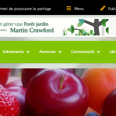
rmet de poursuivre le partage
Menu
Publ
t Ressources sur la Permaculture
matheque
Evènements
Annonces
Communauté
Libr