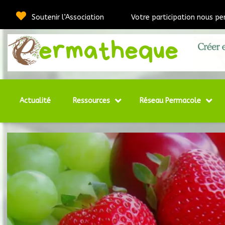
Passer
au
Soutenir l’Association
Votre participation nous pe
contenu
Webmédia e
Per
Actualité
Ressources
Réseau Permacole