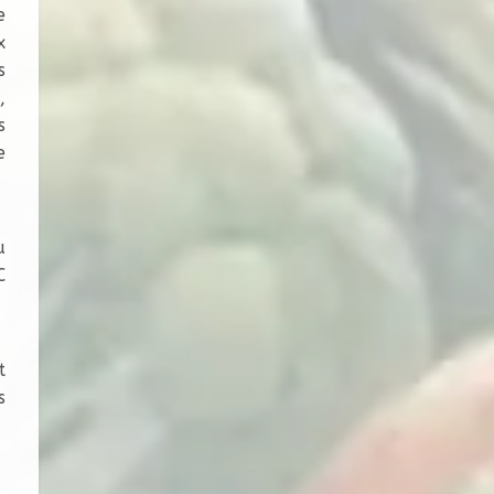
e
x
s
,
s
e
u
C
t
s