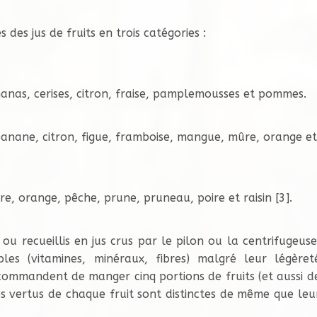
des jus de fruits en trois catégories :
ananas, cerises, citron, fraise, pamplemousses et pommes.
, banane, citron, figue, framboise, mangue, mûre, orange et
ore, orange, pêche, prune, pruneau, poire et raisin [3].
ou recueillis en jus crus par le pilon ou la centrifugeuse
es (vitamines, minéraux, fibres) malgré leur légèret
ecommandent de manger cinq portions de fruits (et aussi d
es vertus de chaque fruit sont distinctes de même que leu