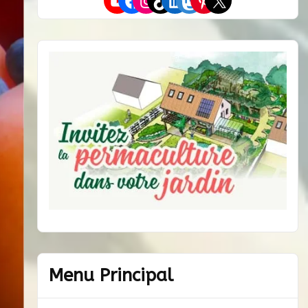
YouTube
Facebook
Instagram
TikTok
LinkedIn
Mastodon
Pinterest
X
Menu Principal