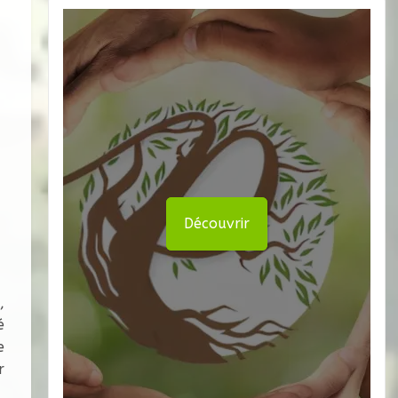
Découvrir
,
é
e
r