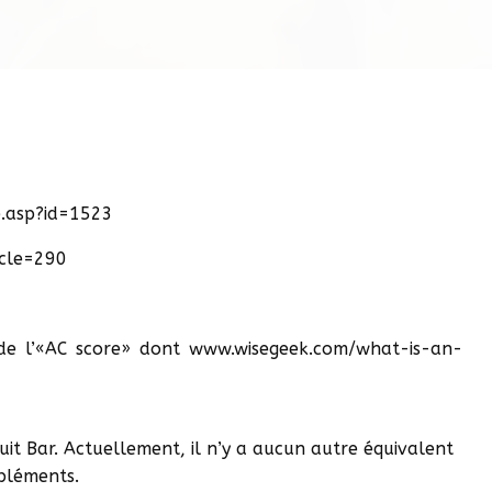
e.asp?id=1523
icle=290
t de l’«AC score» dont www.wisegeek.com/what-is-an-
it Bar. Actuellement, il n’y a aucun autre équivalent
pléments.