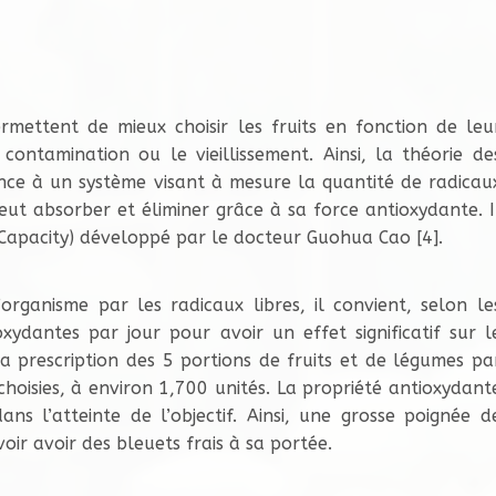
mettent de mieux choisir les fruits en fonction de leu
 contamination ou le vieillissement. Ainsi, la théorie de
ce à un système visant à mesure la quantité de radicau
eut absorber et éliminer grâce à sa force antioxydante. I
Capacity) développé par le docteur Guohua Cao [4].
organisme par les radicaux libres, il convient, selon le
ydantes par jour pour avoir un effet significatif sur l
 la prescription des 5 portions de fruits et de légumes pa
oisies, à environ 1,700 unités. La propriété antioxydant
s l’atteinte de l’objectif. Ainsi, une grosse poignée d
ir avoir des bleuets frais à sa portée.