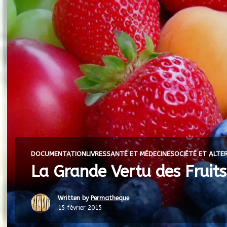
DOCUMENTATION
LIVRES
SANTÉ ET MÉDECINE
SOCIÉTÉ ET ALTE
La Grande Vertu des Fruit
Written by
Permatheque
15 février 2015