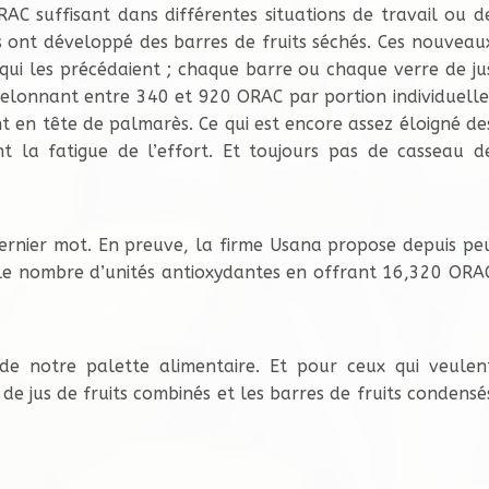
AC suffisant dans différentes situations de travail ou d
 ont développé des barres de fruits séchés. Ces nouveau
s qui les précédaient ; chaque barre ou chaque verre de ju
helonnant entre 340 et 920 ORAC par portion individuelle
t en tête de palmarès. Ce qui est encore assez éloigné de
t la fatigue de l’effort. Et toujours pas de casseau d
 dernier mot. En preuve, la firme Usana propose depuis pe
x le nombre d’unités antioxydantes en offrant 16,320 ORA
 de notre palette alimentaire. Et pour ceux qui veulen
 de jus de fruits combinés et les barres de fruits condensé