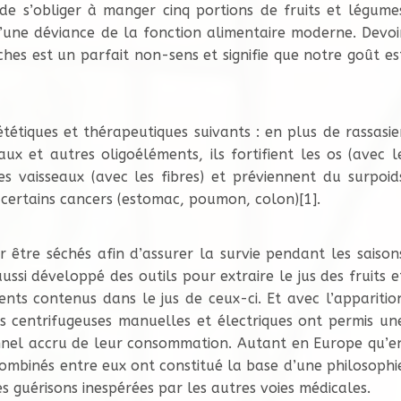
 de s’obliger à manger cinq portions de fruits et légume
d’une déviance de la fonction alimentaire moderne. Devoi
êches est un parfait non-sens et signifie que notre goût es
ététiques et thérapeutiques suivants : en plus de rassasie
ux et autres oligoéléments, ils fortifient les os (avec l
es vaisseaux (avec les fibres) et préviennent du surpoid
e certains cancers (estomac, poumon, colon)[1].
our être séchés afin d’assurer la survie pendant les saison
ussi développé des outils pour extraire le jus des fruits e
s contenus dans le jus de ceux-ci. Et avec l’apparitio
es centrifugeuses manuelles et électriques ont permis un
ionnel accru de leur consommation. Autant en Europe qu’e
 combinés entre eux ont constitué la base d’une philosophi
s guérisons inespérées par les autres voies médicales.