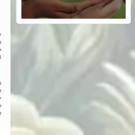
r
s
x
l
s
e
r
e
e