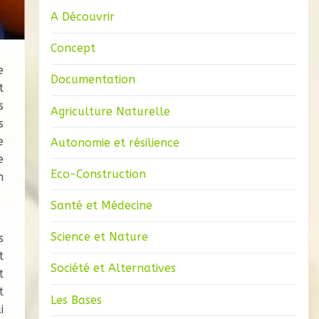
A Découvrir
Concept
e
Documentation
t
s
Agriculture Naturelle
s
e
Autonomie et résilience
e
Eco-Construction
n
Santé et Médecine
Science et Nature
s
t
Société et Alternatives
t
t
Les Bases
i