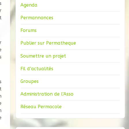
s
Agenda
r
t
Permannonces
Forums
r
Publier sur Permatheque
e
Soumettre un projet
s
Fil d’actualités
Groupes
s
t
Administration de l’Asso
n
e
Réseau Permacole
n
e