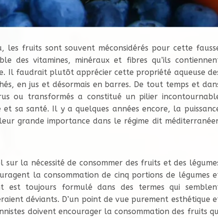
 les fruits sont souvent méconsidérés pour cette fauss
ble des vitamines, minéraux et fibres qu’ils contiennen
e. Il faudrait plutôt apprécier cette propriété aqueuse de
chés, en jus et désormais en barres. De tout temps et dan
rus ou transformés a constitué un pilier incontournabl
e et sa santé. Il y a quelques années encore, la puissanc
e leur grande importance dans le régime dit méditerranée
el sur la nécessité de consommer des fruits et des légume
ouragent la consommation de cinq portions de légumes e
ent est toujours formulé dans des termes qui semblen
raient déviants. D’un point de vue purement esthétique e
ionnistes doivent encourager la consommation des fruits qu