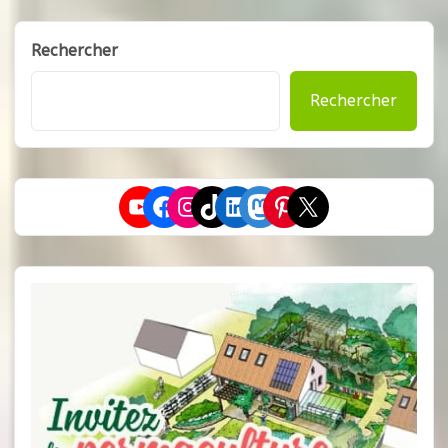
Rechercher
Rechercher
YouTube
Facebook
Instagram
TikTok
LinkedIn
Mastodon
Pinterest
X