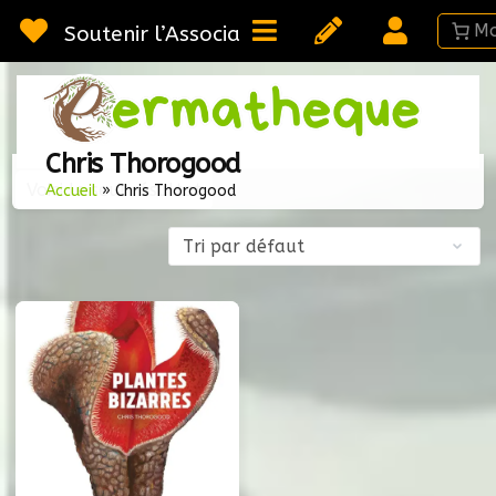
Passer
au
Soutenir l’Association
contenu
Webméd
Per
Ressou
Chris Thorogood
sur la
Voici le seul résultat
Permac
Accueil
»
Chris Thorogood