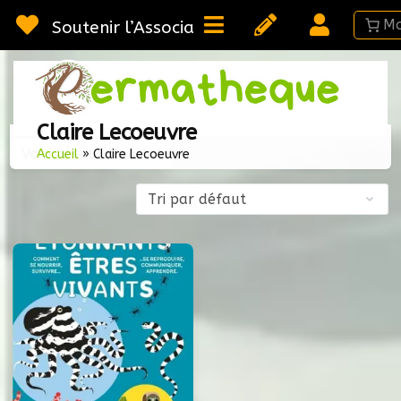
Passer
au
Soutenir l’Association
contenu
Webméd
Per
Ressou
Claire Lecoeuvre
sur la
Voici le seul résultat
Permac
Accueil
»
Claire Lecoeuvre