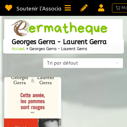
Passer
au
Soutenir l’Association
contenu
Webméd
Per
Ressou
Georges Gerra - Laurent Gerra
sur la
Voici le seul résultat
Permac
Accueil
»
Georges Gerra - Laurent Gerra