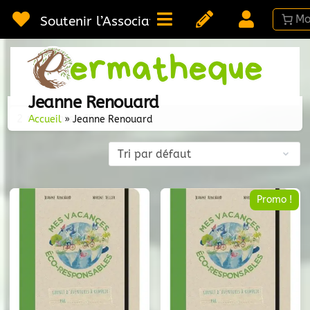
Passer
au
Soutenir l’Association
contenu
Webméd
Per
Ressou
Jeanne Renouard
sur la
2 résultats affichés
Permac
Accueil
»
Jeanne Renouard
Promo !