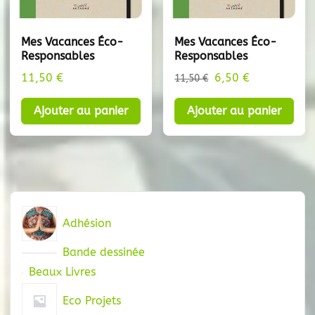
Mes Vacances Éco-
Mes Vacances Éco-
Responsables
Responsables
Le
Le
11,50
€
6,50
€
11,50
€
prix
prix
Ajouter au panier
Ajouter au panier
initial
actuel
était :
est :
11,50 €.
6,50 €.
Adhésion
Bande dessinée
Beaux Livres
Eco Projets