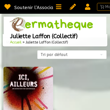
Passer
au
Soutenir l’Association
contenu
Webméd
Per
Ressou
Juliette Laffon (Collectif)
sur la
Voici le seul résultat
Permac
Accueil
»
Juliette Laffon (Collectif)