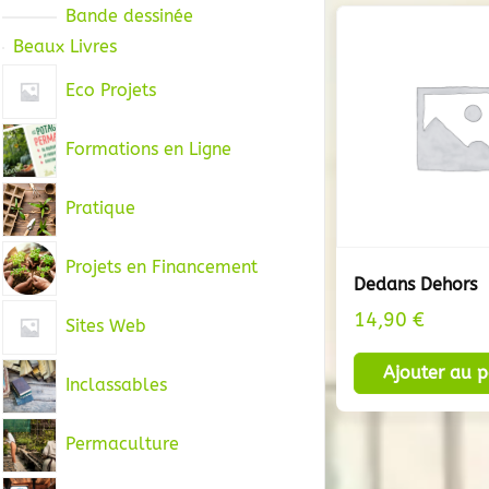
Bande dessinée
Beaux Livres
Eco Projets
Formations en Ligne
Pratique
Projets en Financement
Dedans Dehors
14,90
€
Sites Web
Ajouter au p
Inclassables
Permaculture