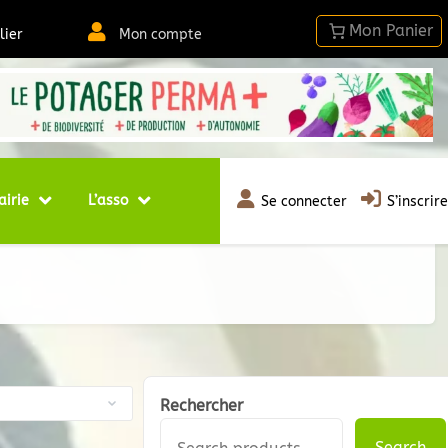
lier
Mon compte
airie
L’asso
Se connecter
S’inscrire
Rechercher
Search