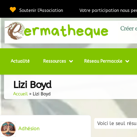
Passer
au
Soutenir l’Association
Votre participation nous p
contenu
Webmédia e
Per
Actualité
Ressources
Réseau Permacole
Lizi Boyd
Accueil
»
Lizi Boyd
Voici le seul résu
Adhésion