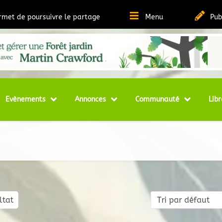
ermet de poursuivre le partage
Menu
Pub
t Ressources sur la Permaculture
matheque
Evènements
Annonces
Communauté
Libr
ltat