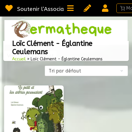
Passer
au
Soutenir l’Association
contenu
Webméd
Per
Ressou
Loïc Clément - Églantine
sur la
Ceulemans
Permac
Voici le seul résultat
Accueil
»
Loïc Clément - Églantine Ceulemans