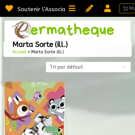
Passer
au
Soutenir l’Association
contenu
Webméd
Per
Ressou
Marta Sorte (ill.)
sur la
Voici le seul résultat
Permac
Accueil
»
Marta Sorte (ill.)