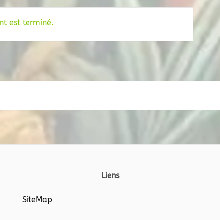
t est terminé.
Liens
SiteMap