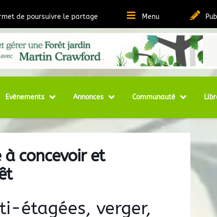
ermet de poursuivre le partage
Menu
Pub
t Ressources sur la Permaculture
matheque
Evènements
Annonces
Communauté
Libr
 à concevoir et
êt
ti-étagées, verger,