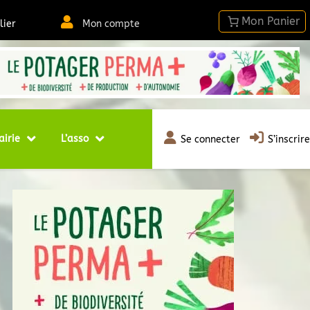
lier
Mon compte
airie
L’asso
Se connecter
S’inscrire