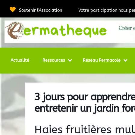
Passer
au
Soutenir l’Association
Votre participation nous p
contenu
Webmédia e
Per
Actualité
Ressources
Réseau Permacole
3 jours pour apprendre
entretenir un jardin for
Haies fruitières mul