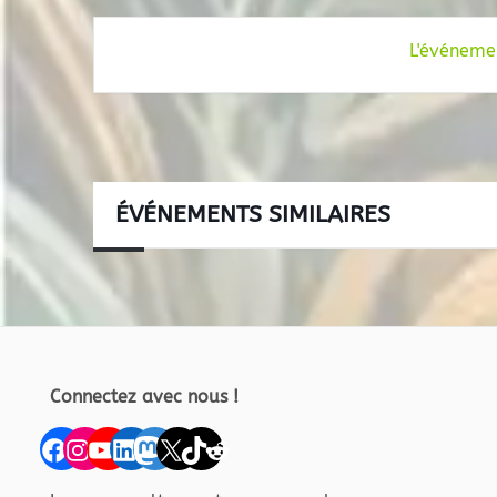
L'événemen
ÉVÉNEMENTS SIMILAIRES
Connectez avec nous !
Facebook
Instagram
YouTube
LinkedIn
Mastodon
X
TikTok
Reddit