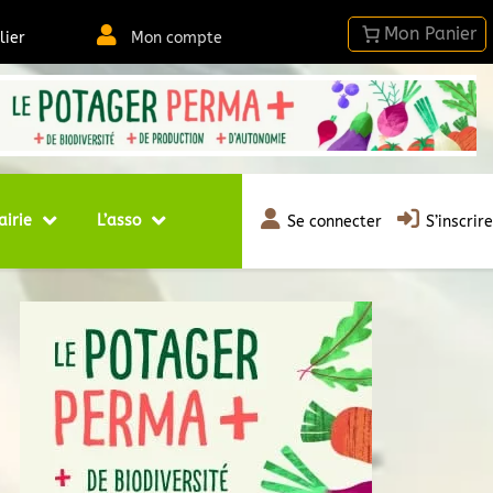
lier
Mon compte
airie
L’asso
Se connecter
S’inscrire