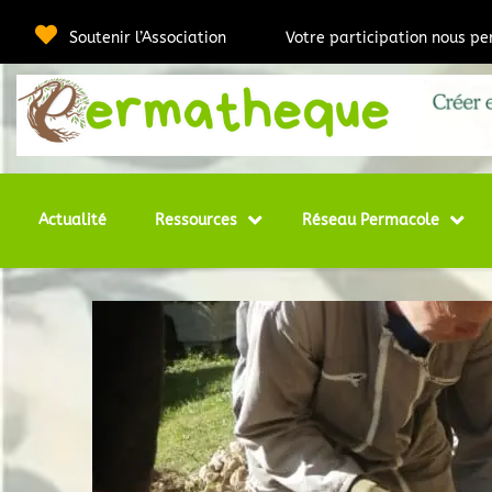
Passer
au
Soutenir l’Association
Votre participation nous p
contenu
Webmédia e
Per
Actualité
Ressources
Réseau Permacole