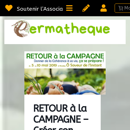
Passer
au
Soutenir l’Association
contenu
Webméd
Per
Ressou
sur la
Permac
RETOUR à la
CAMPAGNE –