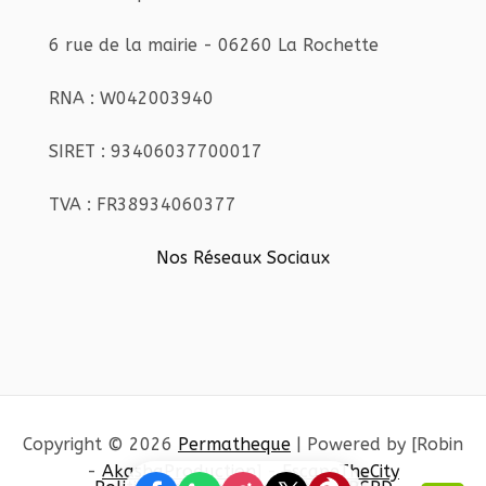
6 rue de la mairie - 06260 La Rochette
RNA : W042003940
SIRET : 93406037700017
TVA : FR38934060377
Nos Réseaux Sociaux
Copyright © 2026
Permatheque
| Powered by [Robin
-
AkashaProduction
] -
EscapeTheCity