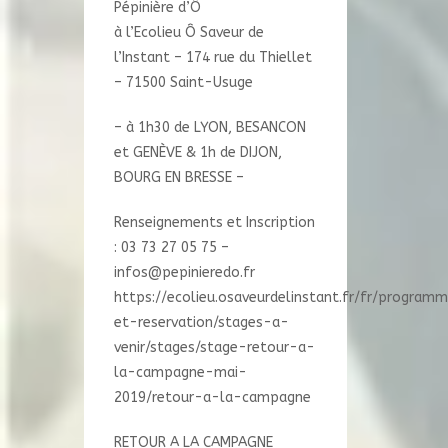
Pépinière d’Ô
à l’Ecolieu Ô Saveur de
l’Instant – 174 rue du Thiellet
– 71500 Saint-Usuge
– à 1h30 de LYON, BESANCON
et GENÈVE & 1h de DIJON,
BOURG EN BRESSE –
Renseignements et Inscription
: 03 73 27 05 75 –
infos@pepinieredo.fr
https://ecolieu.osaveurdelinstant.fr/fr/program
et-reservation/stages-a-
venir/stages/stage-retour-a-
la-campagne-mai-
2019/retour-a-la-campagne
RETOUR A LA CAMPAGNE