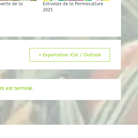
verte de la
Estivales de la Permaculture
2025
+ Exportation iCal / Outlook
t est terminé.