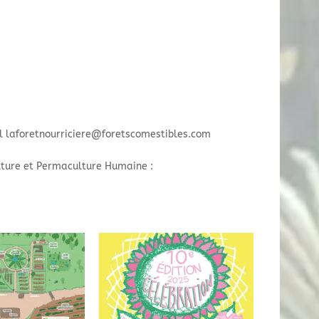
il laforetnourriciere@foretscomestibles.com
lture et Permaculture Humaine :