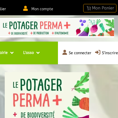
lier
Mon compte
airie
L’asso
Se connecter
S’inscrire