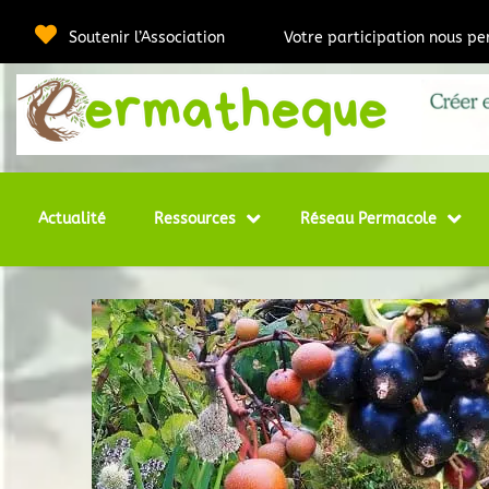
Passer
au
Soutenir l’Association
Votre participation nous p
contenu
Webmédia e
Per
Actualité
Ressources
Réseau Permacole