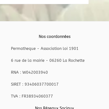
Nos coordonnées
Permatheque - Association loi 1901
6 rue de la mairie - 06260 La Rochette
RNA : W042003940
SIRET : 93406037700017
TVA : FR38934060377
Nos Réseaux Sociaux