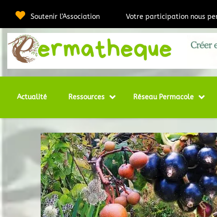
Passer
au
Soutenir l’Association
Votre participation nous p
contenu
Webmédia e
Per
Actualité
Ressources
Réseau Permacole