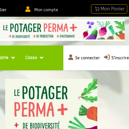
lier
Mon compte
airie
L’asso
Se connecter
S’inscrire