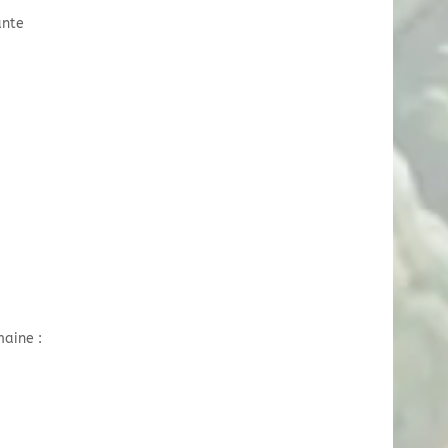
ante
aine :