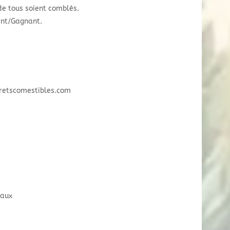
de tous soient comblés.
ant/Gagnant.
oretscomestibles.com
taux