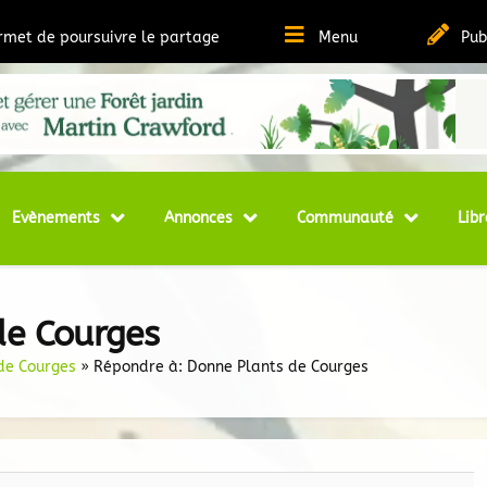
ermet de poursuivre le partage
Menu
Pub
t Ressources sur la Permaculture
matheque
Evènements
Annonces
Communauté
Libr
de Courges
de Courges
»
Répondre à: Donne Plants de Courges