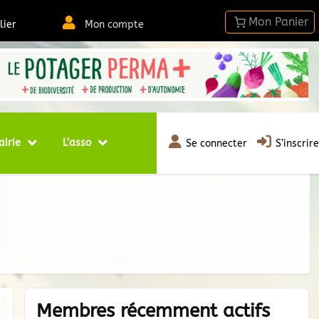
lier
Mon compte
airie
L’asso
Se connecter
S’inscrire
Membres récemment actifs