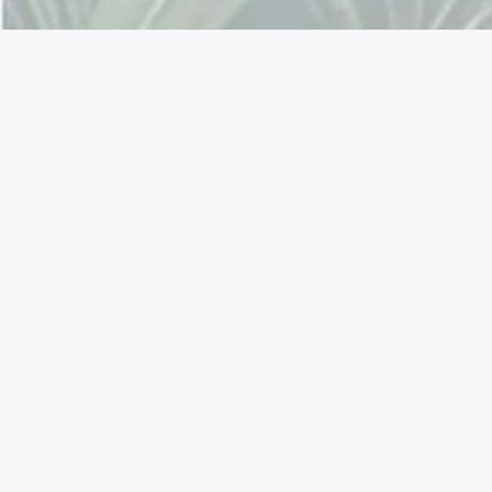
Connectez avec nous !
Facebook
Instagram
YouTube
LinkedIn
Mastodon
X
TikTok
Reddit
La permaculture est une approche
respectueuse de l'environnement. Notre