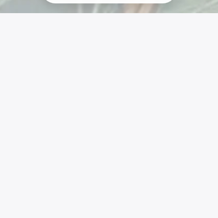
Liens
SiteMap
Vivre En Autonomie