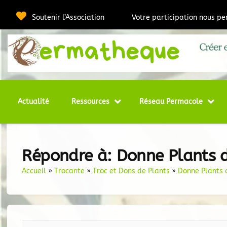
Passer
au
Soutenir l’Association
Votre participation nous p
contenu
Webmédia e
Per
Actualité
Ressources
Réseau Permacole
Répondre à: Donne Plants 
Accueil
»
Trocante
»
Troc et Dons de Plants
»
Donne Plants 