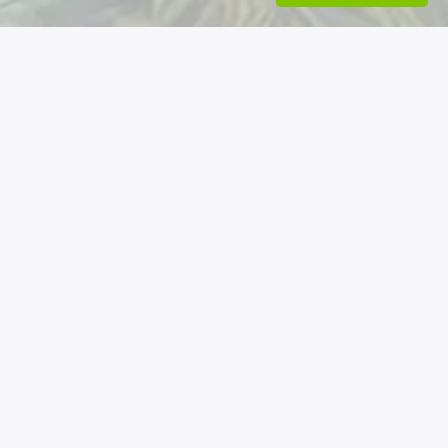
Nos coordonnées
Permatheque - Association loi 1901
6 rue de la mairie - 06260 La Rochette