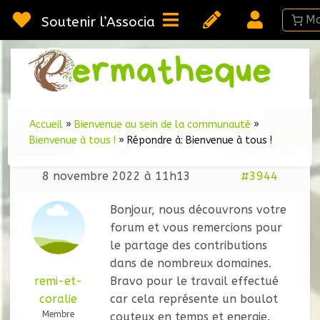
Passer
au
Soutenir l’Association
contenu
Webméd
Per
Ressou
sur la
Permac
Accueil
»
Bienvenue au sein de la communauté
»
Bienvenue à tous !
»
Répondre à: Bienvenue à tous !
8 novembre 2022 à 11h13
#3944
Bonjour, nous découvrons votre
forum et vous remercions pour
le partage des contributions
dans de nombreux domaines.
remi-et-
Bravo pour le travail effectué
coralie
car cela représente un boulot
Membre
couteux en temps et energie.