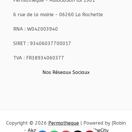
Permatheque - Association loi 1901
6 rue de la mairie - 06260 La Rochette
RNA : W042003940
SIRET : 93406037700017
TVA : FR38934060377
Nos Réseaux Sociaux
Copyright © 2026
Permatheque
| Powered by [Robin
-
AkashaProduction
] -
EscapeTheCity