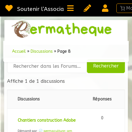
Passer
au
Soutenir l’Association
contenu
Webméd
Per
Ressou
sur la
Permac
Accueil
»
Discussions
»
Page 8
Affiche 1 de 1 discussions
Discussions
Réponses
0
Chantiers construction Adobe
Démarré par:
permaculture-am