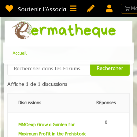
Passer
au
Soutenir l’Association
contenu
Webméd
Per
Ressou
sur la
Permac
Accueil
Affiche 1 de 1 discussions
Discussions
Réponses
0
MMOexp Grow a Garden for
Maximum Profit in the Prehistoric