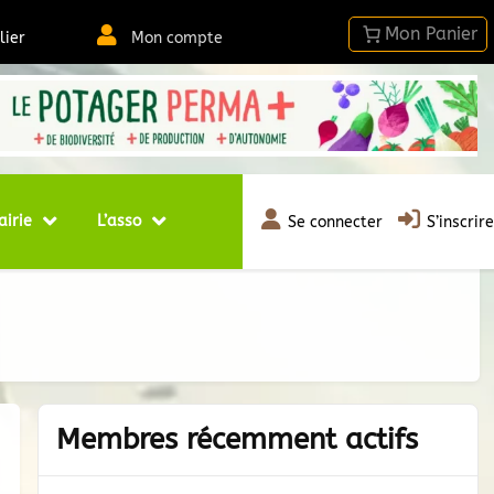
lier
Mon compte
airie
L’asso
Se connecter
S’inscrire
Membres récemment actifs