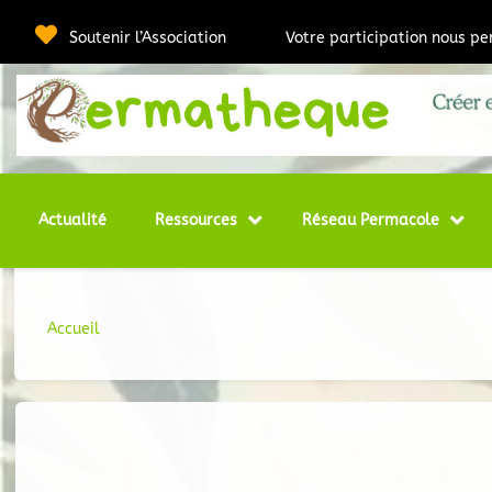
Passer
au
Soutenir l’Association
Votre participation nous p
contenu
Webmédia e
Per
Actualité
Ressources
Réseau Permacole
Accueil