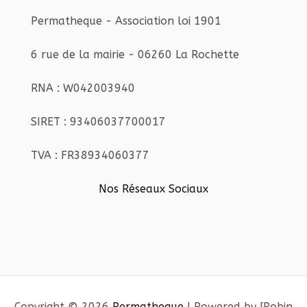
Permatheque - Association loi 1901
6 rue de la mairie - 06260 La Rochette
RNA : W042003940
SIRET : 93406037700017
TVA : FR38934060377
Nos Réseaux Sociaux
Copyright © 2026
Permatheque
| Powered by [Robin