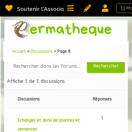
Passer
au
Soutenir l’Association
contenu
Webméd
Per
Ressou
sur la
Permac
Accueil
»
Discussions
»
Page 8
Affiche 1 de 1 discussions
Discussions
Réponses
1
Echanges et dons de plantes et
semences