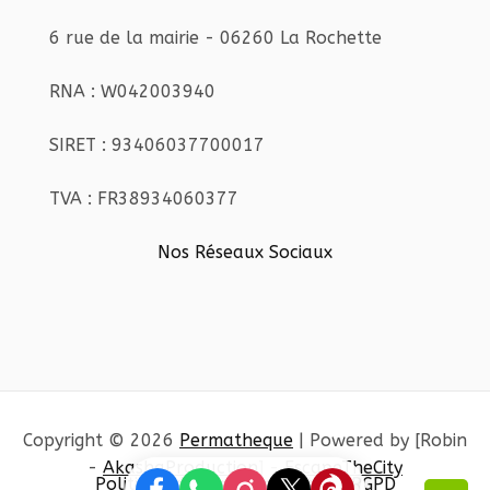
6 rue de la mairie - 06260 La Rochette
RNA : W042003940
SIRET : 93406037700017
TVA : FR38934060377
Nos Réseaux Sociaux
Copyright © 2026
Permatheque
| Powered by [Robin
-
AkashaProduction
] -
EscapeTheCity
Politique de confidentialité et RGPD