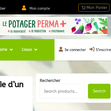
lier
Mon compte
airie
L’asso
Se connecter
S’inscrire
Rechercher
ie d’un
Search