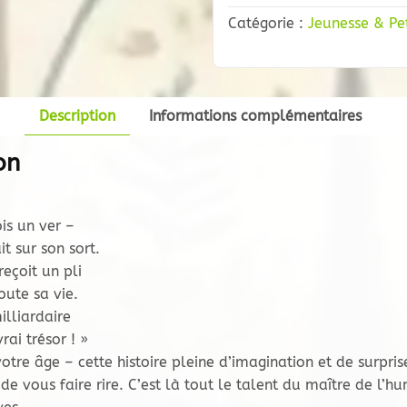
Vie
Catégorie :
Jeunesse & Pe
d’un
Ver
de
Terre
Description
Informations complémentaires
on
ois un ver –
t sur son sort.
reçoit un pli
oute sa vie.
illiardaire
rai trésor ! »
otre âge – cette histoire pleine d’imagination et de surpris
 vous faire rire. C’est là tout le talent du maître de l’hu