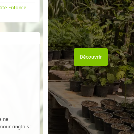
tite Enfance
Découvrir
e ne
mour anglais :