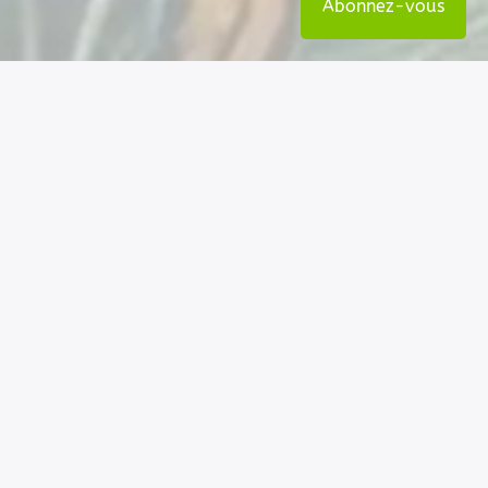
Abonnez-vous
Nos coordonnées
Permatheque - Association loi 1901
6 rue de la mairie - 06260 La Rochette
RNA : W042003940