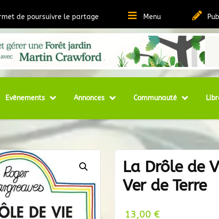
ermet de poursuivre le partage
Menu
Pub
t Ressources sur la Permaculture
matheque
Evènements
Annonces
Communauté
Libr
La Drôle de V
Ver de Terre
13,00
€