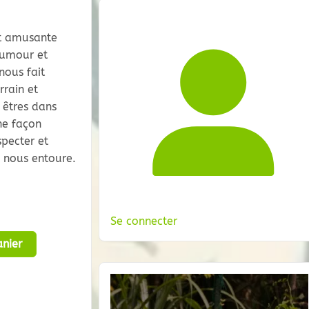
et amusante
 humour et
nous fait
rrain et
 êtres dans
ne façon
pecter et
 nous entoure.
Se connecter
nier