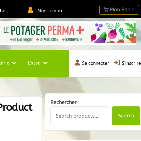
lier
Mon compte
airie
L’asso
Se connecter
S’inscrire
Rechercher
Product
Search