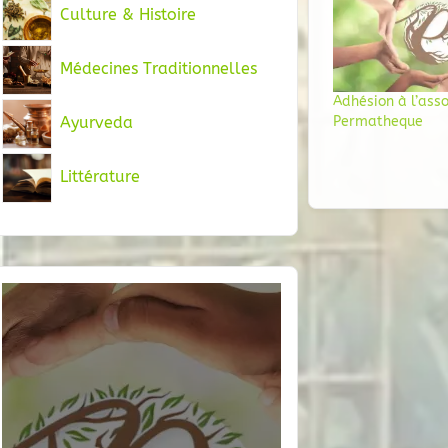
Culture & Histoire
Médecines Traditionnelles
Adhésion à l’asso
Ayurveda
Permatheque
Littérature