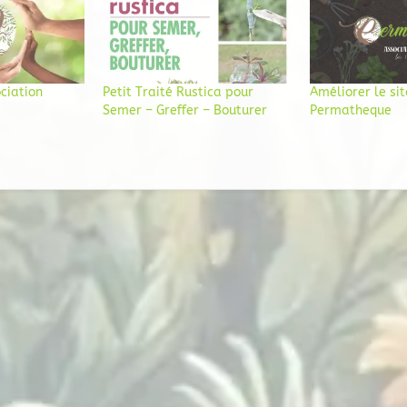
ciation
Petit Traité Rustica pour
Améliorer le si
Semer – Greffer – Bouturer
Permatheque