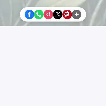
Liens
SiteMap
Vivre En Autonomie