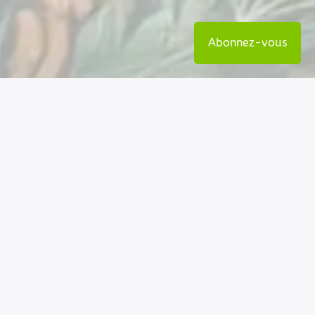
Abonnez-vous
Nos coordonnées
Permatheque - Association loi 1901
6 rue de la mairie - 06260 La Rochette