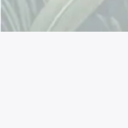
Connectez avec nous !
Facebook
Instagram
YouTube
LinkedIn
Mastodon
X
TikTok
Reddit
La permaculture est une approche