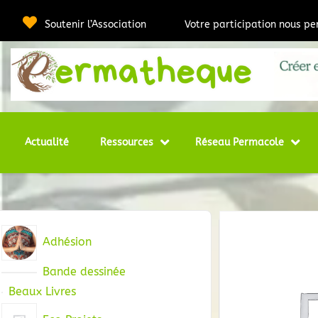
Passer
au
Soutenir l’Association
Votre participation nous p
contenu
Webmédia e
Per
Actualité
Ressources
Réseau Permacole
Adhésion
Bande dessinée
Beaux Livres