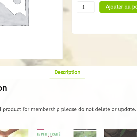
quantité
Ajouter au pa
de
Membership
Product
Description
on
 product for membership please do not delete or update.