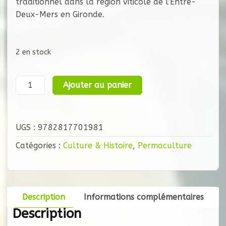
traditionnel dans la région viticole de l’Entre-
Deux-Mers en Gironde.
2 en stock
quantité
Ajouter au panier
de
Vie
d’Autrefois
UGS :
9782817701981
dans
l’Entre-
Catégories :
Culture & Histoire
,
Permaculture
Deux-
Mers
Description
Informations complémentaires
Description