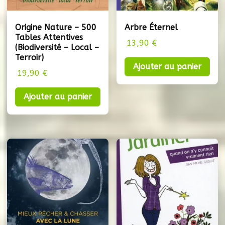
Origine Nature – 500
Arbre Éternel
Tables Attentives
13,90
€
(Biodiversité – Local –
Terroir)
Ajouter au panier
19,90
€
Ajouter au panier