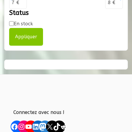
Status
Disponibilité
En stock
Appliquer
Connectez avec nous !
Facebook
Instagram
YouTube
LinkedIn
Mastodon
X
TikTok
Reddit