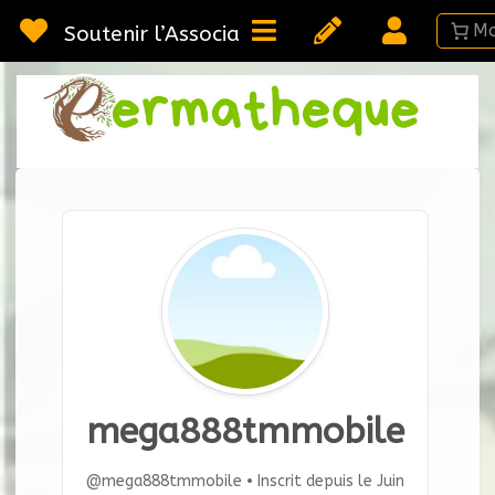
Passer
au
Soutenir l’Association
contenu
Webméd
Per
Ressou
sur la
Permac
mega888tmmobile
@mega888tmmobile
•
Inscrit depuis le Juin