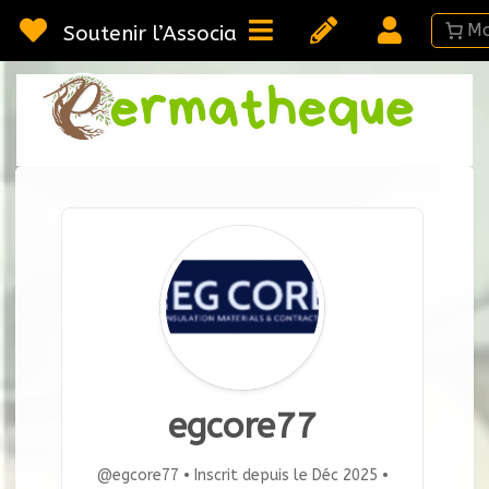
Passer
au
Soutenir l’Association
contenu
Webméd
Per
Ressou
sur la
Permac
egcore77
@egcore77
•
Inscrit depuis le Déc 2025
•