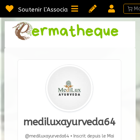
Passer
au
Soutenir l’Association
contenu
Webméd
Per
Ressou
sur la
Permac
mediluxayurveda64
@mediluxayurveda64
•
Inscrit depuis le Mai