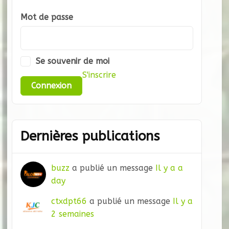
Mot de passe
Se souvenir de moi
S'inscrire
Dernières publications
buzz
a publié un message
Il y a a
day
ctxdpt66
a publié un message
Il y a
2 semaines