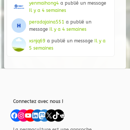
yenmaihong4
a publié un message
Il y a 4 semaines
peradajaina551
a publié un
message
Il y a 4 semaines
xsnjq69
a publié un message
Il y a
5 semaines
Connectez avec nous !
Facebook
Instagram
YouTube
LinkedIn
Mastodon
X
TikTok
Reddit
La permaculture est une approche