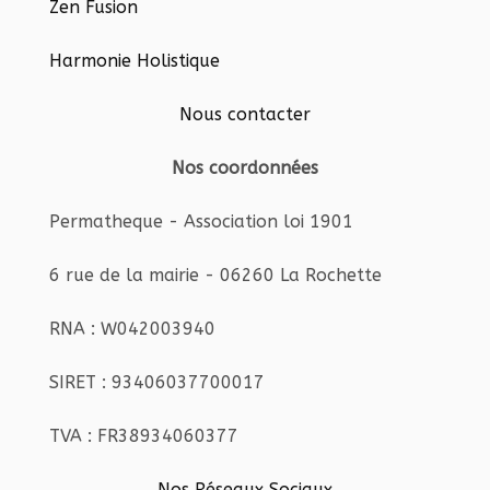
Zen Fusion
Harmonie Holistique
Nous contacter
Nos coordonnées
Permatheque - Association loi 1901
6 rue de la mairie - 06260 La Rochette
RNA : W042003940
SIRET : 93406037700017
TVA : FR38934060377
Nos Réseaux Sociaux