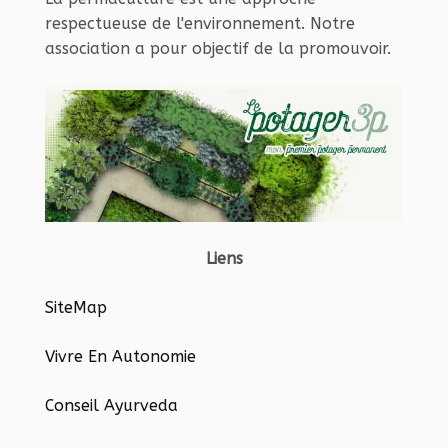
respectueuse de l'environnement. Notre
association a pour objectif de la promouvoir.
Liens
SiteMap
Vivre En Autonomie
Conseil Ayurveda