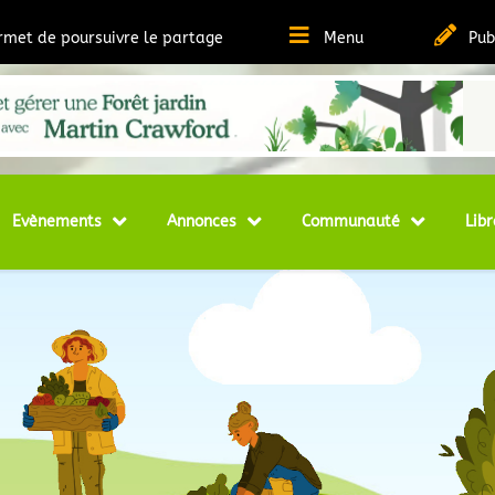
ermet de poursuivre le partage
Menu
Pub
t Ressources sur la Permaculture
matheque
Evènements
Annonces
Communauté
Libr