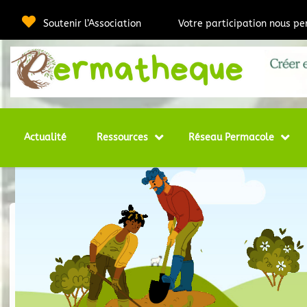
Soutenir l’Association
Votre participation nous p
Webmédia e
Per
Actualité
Ressources
Réseau Permacole