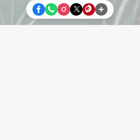
Liens
SiteMap
Vivre En Autonomie