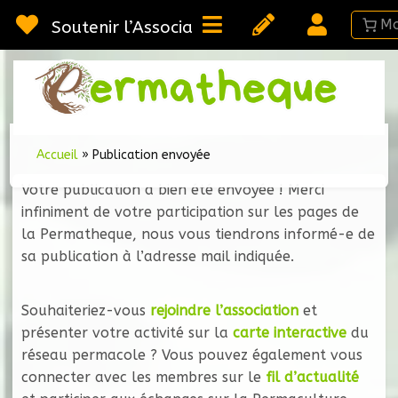
Passer
au
Soutenir l’Association
contenu
Webméd
Per
Ressou
sur la
Permac
Accueil
»
Publication envoyée
Votre publication a bien été envoyée ! Merci
infiniment de votre participation sur les pages de
la Permatheque, nous vous tiendrons informé-e de
sa publication à l’adresse mail indiquée.
Souhaiteriez-vous
rejoindre l’association
et
présenter votre activité sur la
carte interactive
du
réseau permacole ? Vous pouvez également vous
connecter avec les membres sur le
fil d’actualité