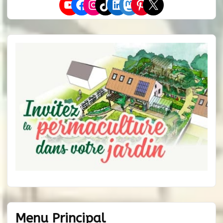
YouTube
Facebook
Instagram
TikTok
LinkedIn
Mastodon
Pinterest
X
Menu Principal