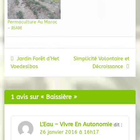
Permaculture Au Maroc
– RIAM
Navigation
Jardin Forêt d’Het
Simplicité Volontaire et
Voedeslbos
Décroissance
de
l’article
1 avis sur «
Baissière
»
L'Eau – Vivre En Autonomie
dit :
26 janvier 2016 à 16h17