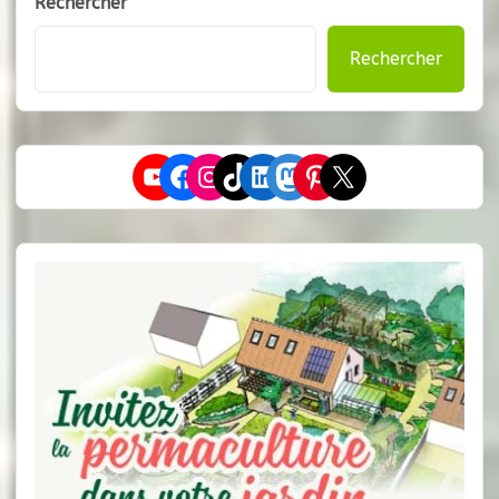
Rechercher
Rechercher
YouTube
Facebook
Instagram
TikTok
LinkedIn
Mastodon
Pinterest
X