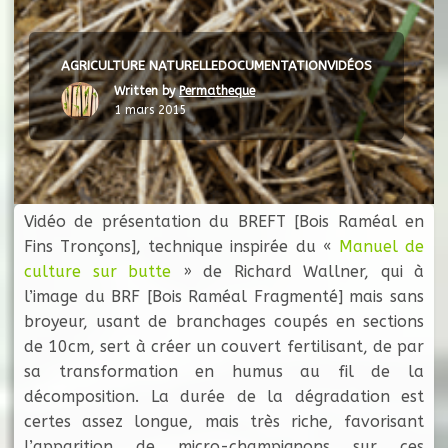
AGRICULTURE NATURELLE
DOCUMENTATION
VIDÉOS
Written by
Permatheque
1 mars 2015
Vidéo de présentation du BREFT [Bois Raméal en
Fins Tronçons], technique inspirée du «
Manuel de
culture sur butte
» de Richard Wallner, qui à
l’image du BRF [Bois Raméal Fragmenté] mais sans
broyeur, usant de branchages coupés en sections
de 10cm, sert à créer un couvert fertilisant, de par
sa transformation en humus au fil de la
décomposition. La durée de la dégradation est
certes assez longue, mais très riche, favorisant
l’apparition de micro-champignons sur ces