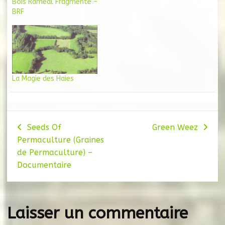
Bois Raméal Fragmenté –
BRF
La Magie des Haies
Navigation
Seeds Of
Green Weez
Permaculture (Graines
de
de Permaculture) –
l’article
Documentaire
Laisser un commentaire