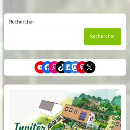
Rechercher
Rechercher
YouTube
Facebook
Instagram
TikTok
LinkedIn
Mastodon
Pinterest
X