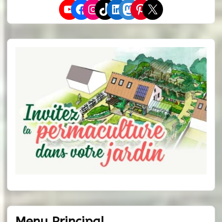
YouTube
Facebook
Instagram
TikTok
LinkedIn
Mastodon
Pinterest
X
Menu Principal