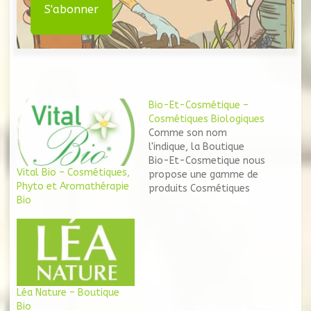
Bio-Et-Cosmétique –
Cosmétiques Biologiques
Comme son nom
l'indique, la Boutique
Bio-Et-Cosmetique nous
Vital Bio – Cosmétiques,
propose une gamme de
Phyto et Aromathérapie
produits Cosmétiques
Bio
Biologiques. Sé
diversifiant, le catalogue
intègre ainsi des huiles
essentielles et
compléments
alimentaires Bio. Enfin
une selection d'Encens du
Léa Nature – Boutique
Monde et de Bougies
Bio