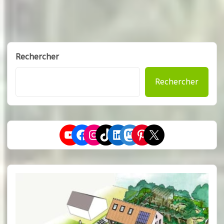
Rechercher
Rechercher
YouTube
Facebook
Instagram
TikTok
LinkedIn
Mastodon
Pinterest
X