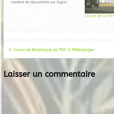
nombre de documents sur l'agro-
ecologie, dans le but d'orienter les
exploitants agricoles vers des
L’Ecole de la Pe
pratiques plus respectueuses et plus
adaptées à la nature. En dehors des
thèmes principaux abordés par le site…
Navigation
Cours de Botanique en PDF à Télécharger
de
l’article
Laisser un commentaire