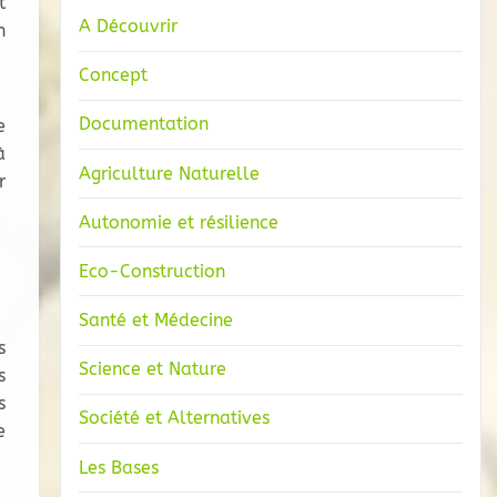
t
A Découvrir
n
Concept
Documentation
e
à
Agriculture Naturelle
r
Autonomie et résilience
Eco-Construction
Santé et Médecine
s
Science et Nature
s
s
Société et Alternatives
e
Les Bases