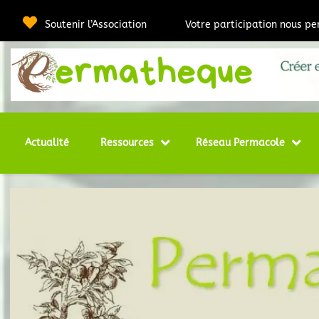
Passer
au
Soutenir l’Association
Votre participation nous p
contenu
Webmédia e
Per
Actualité
Ressources
Réseau Permacole