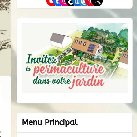
YouTube
Facebook
Instagram
TikTok
LinkedIn
Mastodon
Pinterest
X
Menu Principal
,