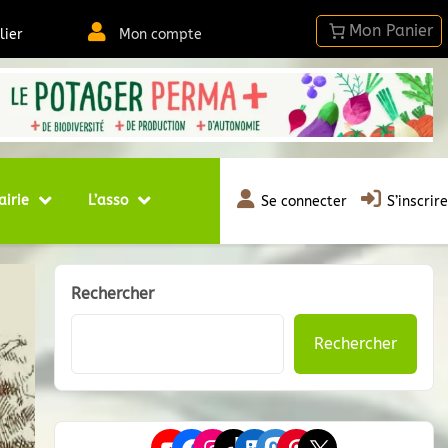
lier
Mon compte
airie
L’asso
Se connecter
S’inscrire
Rechercher
Rechercher