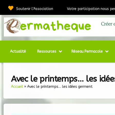
Soutenir l’Association
Votre participation nous pe
Webmédia e
Per
Actualité
Ressources
Réseau Permacole
Avec le printemps… les idé
Accueil
»
Avec le printemps… les idées germent