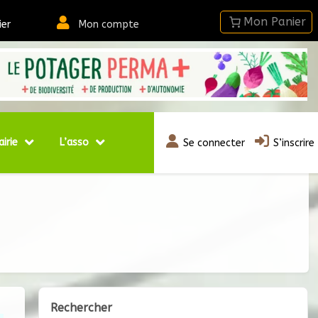
ier
Mon compte
airie
L’asso
Se connecter
S’inscrire
Rechercher