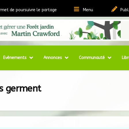
rmet de poursuivre le partage
Menu
Publ
t Ressources sur la Permaculture
matheque
Evènements
Annonces
Communauté
Libr
es germent