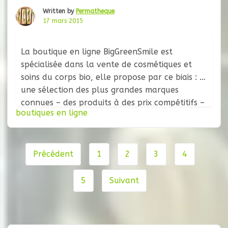
Written by
Permatheque
17 mars 2015
La boutique en ligne BigGreenSmile est
spécialisée dans la vente de cosmétiques et
soins du corps bio, elle propose par ce biais : –
une sélection des plus grandes marques
connues – des produits à des prix compétitifs –
boutiques en ligne
une animation et un service commercial
dynamique BigGreenSmiles offre l’une des
gammes la plus large et
Navigation
Précédent
1
2
3
4
de
page
5
Suivant