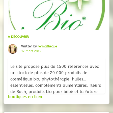
A DÉCOUVRIR
Written by
Permatheque
17 mars 2015
Le site propose plus de 1500 références avec
un stock de plus de 20 000 produits de
cosmétique bio, phytothérapie, huiles
essentielles, compléments alimentaires, fleurs
de Bach, produits bio pour bébé et la future
boutiques en ligne
maman. Vitalibio met en place tous les 15
jours des offres promotionnelles pour les
internautes (produits offerts, échantillons