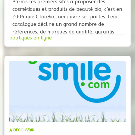
Parmis les premiers sites à proposer des
cosmétiques et produits de beauté bio, c’est en
2006 que CTooBio.com ouvre ses portes. Leur
catalogue décline un grand nombre de
références, de marques de qualité, garantis
boutiques en ligne
sans paraben, sans colorants ni parfums de
synthèse, sans phénoxyethanol,
isothiazolinone, triclosan et autres additifs
chimiques potentiellement nocifs. Egalement
sans OGM
A DÉCOUVRIR