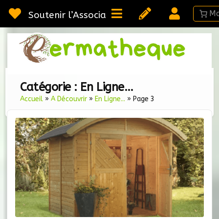
Passer
au
Soutenir l’Association
contenu
Webméd
Per
Ressou
sur la
Permac
Catégorie :
En Ligne…
Accueil
»
A Découvrir
»
En Ligne...
»
Page 3