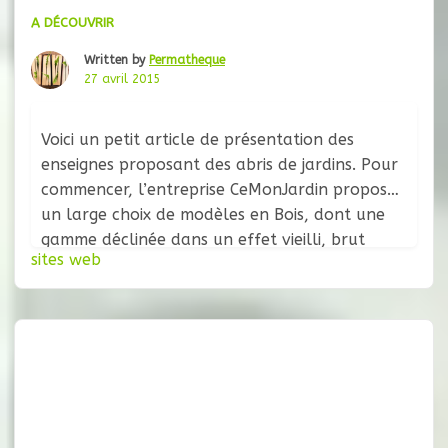
A DÉCOUVRIR
Written by
Permatheque
27 avril 2015
Voici un petit article de présentation des
enseignes proposant des abris de jardins. Pour
commencer, l’entreprise CeMonJardin propose
un large choix de modèles en Bois, dont une
gamme déclinée dans un effet vieilli, brut
sites web
d’apparence qui donne au jardin (ou au terrain
selon l’usage) un effet rustique très
appréciable visuellement. Plutôt que de faire
la