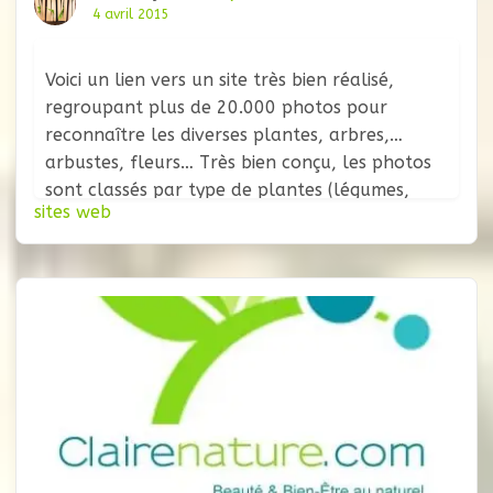
4 avril 2015
Voici un lien vers un site très bien réalisé,
regroupant plus de 20.000 photos pour
reconnaître les diverses plantes, arbres,
arbustes, fleurs… Très bien conçu, les photos
sont classés par type de plantes (légumes,
sites web
fruitiers, plantes vivaces, fleurs jaunes…). Une
base de données incroyable, pour reconnaitre
les apparitions spontanées dans nos jardins.
Découvrir Faune-Flore.be