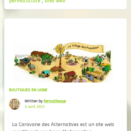
permaculture
,
sites web
fondateurs, souvent croisés sur Youtube.
Également de nombreuses photos et articles
pour accroitre nos connaissances sur cette
science de la vie.
BOUTIQUES EN LIGNE
Written by
Permatheque
4 avril 2015
La Caravane des Alternatives est un site web