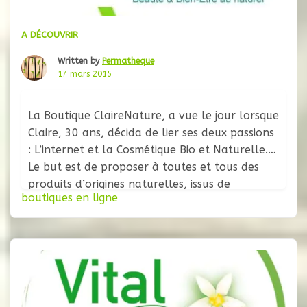
A DÉCOUVRIR
Written by
Permatheque
17 mars 2015
La Boutique ClaireNature, a vue le jour lorsque
Claire, 30 ans, décida de lier ses deux passions
: L’internet et la Cosmétique Bio et Naturelle.
Le but est de proposer à toutes et tous des
produits d’origines naturelles, issus de
boutiques en ligne
l’agriculture biologique de préférence, pour la
beauté et le bien-être. Ils tiennent à ne
proposer