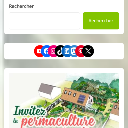
Rechercher
Rechercher
YouTube
Facebook
Instagram
TikTok
LinkedIn
Mastodon
Pinterest
X