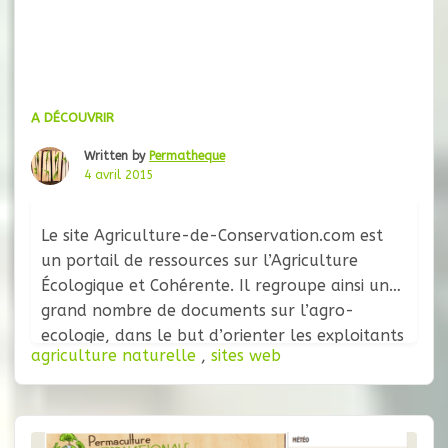
A DÉCOUVRIR
Written by
Permatheque
4 avril 2015
Le site Agriculture-de-Conservation.com est
un portail de ressources sur l’Agriculture
Écologique et Cohérente. Il regroupe ainsi un
grand nombre de documents sur l’agro-
ecologie, dans le but d’orienter les exploitants
agriculture naturelle
,
sites web
agricoles vers des pratiques plus respectueuses
et plus adaptées à la nature. En dehors des
thèmes principaux abordés par le site (rotation
des cultures, dégradation du