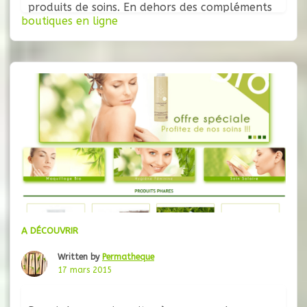
produits de soins. En dehors des compléments
boutiques en ligne
alimentaires et produits de beautés, Viveo axe
son catalogue sur des articles sains bénéfique
à la santé, tels que les renforts de défenses
immunitaires. Elle
A DÉCOUVRIR
Written by
Permatheque
17 mars 2015