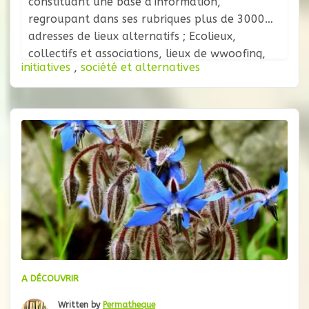
constituant une base d’information,
regroupant dans ses rubriques plus de 3000
adresses de lieux alternatifs ; Ecolieux,
collectifs et associations, lieux de wwoofing,
initiatives
,
société et alternatives
café associatifs, médias, jardins partagés,
ressourcerie, ateliers, agendas militant, fermes
bio, amap, artisans équitables et librairies
engagées. Ils ont également collectés des
fiches descriptives
A DÉCOUVRIR
Written by
Permatheque