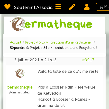
Passer
au
Soutenir l’Association
contenu
Webméd
Per
Ressou
sur la
Permac
Accueil
»
Projet « Silo » : création d’une Recyclerie !
»
Répondre à: Projet « Silo » : création d’une Recyclerie !
3 juillet 2021 à 21h12
#3917
Voila la liste de ce qu’il me reste
:
permatheque
Pois à Ecosser Nain – Merveille
Administrateur
de Kelvedon
Haricot à Ecosser à Rames –
Gramma de l’il